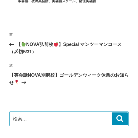
常会話
、
板野英会話
、
英会話スクール
、
藍住英会話
ー
投
前
前
稿
の
【
NOVA弘前校
】Special マンツーマンコース
ナ
投
（〆切5/31）
ビ
稿
ゲ
次
次
の
ー
【英会話NOVA別府校】ゴールデンウィーク休業のお知ら
投
シ
せ
稿
ョ
ン
検
検
索
索: