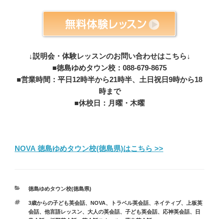
↓説明会・体験レッスンのお問い合わせはこちら↓
■徳島ゆめタウン校：088-679-8675
■営業時間：平日12時半から21時半、土日祝日9時から18
時まで
■休校日：月曜・木曜
NOVA 徳島ゆめタウン校(徳島県)はこちら >>
カ
徳島ゆめタウン校(徳島県)
テ
タ
3歳からの子ども英会話
、
NOVA
、
トラベル英会話
、
ネイティブ
、
上板英
ゴ
グ
会話
、
他言語レッスン
、
大人の英会話
、
子ども英会話
、
応神英会話
、
日
リ