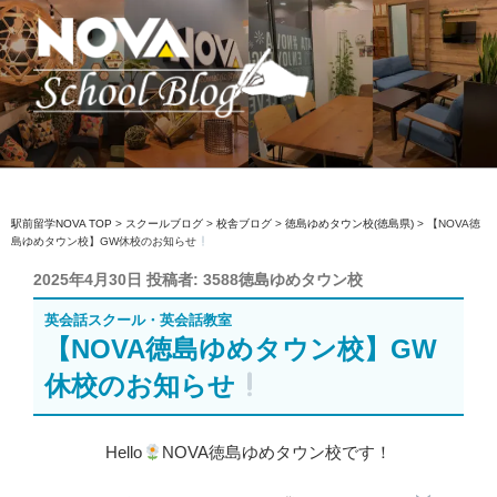
コ
ン
テ
ン
ツ
へ
駅前留学NOVA【公式】スクールブロ
英会話スクール・英会話教室
ス
グ
キ
ッ
駅前留学NOVA TOP
>
スクールブログ
>
校舎ブログ
>
徳島ゆめタウン校(徳島県)
>
【NOVA徳
島ゆめタウン校】GW休校のお知らせ
プ
投
2025年4月30日
投稿者:
3588徳島ゆめタウン校
稿
英会話スクール・英会話教室
日:
【NOVA徳島ゆめタウン校】GW
休校のお知らせ
Hello
NOVA徳島ゆめタウン校です！