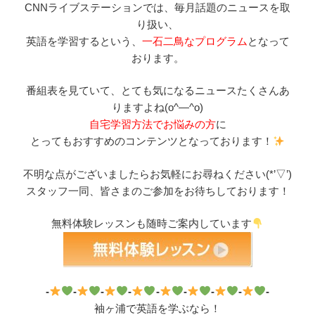
CNNライブステーションでは、毎月話題のニュースを取
り扱い、
英語を学習するという、
一石二鳥なプログラム
となって
おります。
番組表を見ていて、とても気になるニュースたくさんあ
りますよね(o^―^o)
自宅学習方法でお悩みの方
に
とってもおすすめのコンテンツとなっております！
不明な点がございましたらお気軽にお尋ねください(*’▽’)
スタッフ一同、皆さまのご参加をお待ちしております！
無料体験レッスンも随時ご案内しています
-
-
-
-
-
-
-
-
-
袖ヶ浦で英語を学ぶなら！