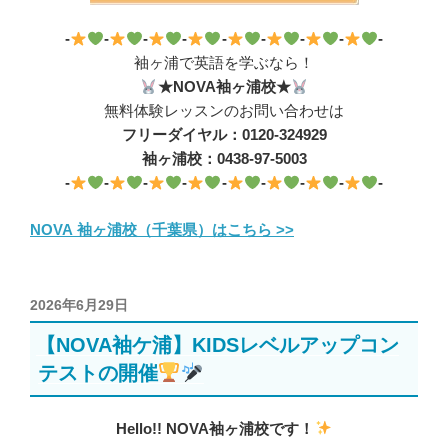
-
-
-
-
-
-
-
-
-
袖ヶ浦で英語を学ぶなら！
★NOVA袖ヶ浦校★
無料体験レッスンのお問い合わせは
フリーダイヤル：0120-324929
袖ヶ浦校：0438-97-5003
-
-
-
-
-
-
-
-
-
NOVA 袖ヶ浦校（千葉県）はこちら >>
投
2026年6月29日
稿
【NOVA袖ケ浦】KIDSレベルアップコン
日:
テストの開催
Hello!! NOVA袖ヶ浦校です！