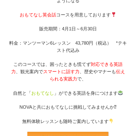
ようになる
おもてなし英会話
コースを用意しております
販売期間：4月1日～6月30日
料金：マンツーマン6レッスン 43,780円（税込） *テキ
スト代込み
このコースでは、困ったときも慌てず
対応できる英語
力
、観光案内で
スマートに話す力
、歴史やマナーも
伝え
られる実践力
で、
自然と「
おもてなし
」ができる英語を身につけます
NOVAと共におもてなしに挑戦してみませんか⁇
無料体験レッスンも随時ご案内しています