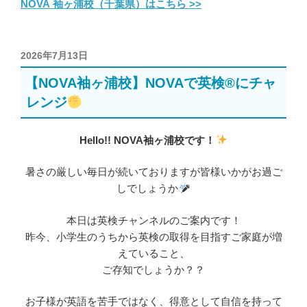
NOVA 袖ヶ浦校（千葉県）はこちら >>
投
2026年7月13日
稿
【NOVA袖ヶ浦校】NOVAで英検®にチャ
日:
レンジ
Hello!! NOVA袖ヶ浦校です！
暑さの厳しい毎日が続いておりますが皆様いかがお過ご
しでしょうか
本日は英検チャンネルのご案内です！
昨今、小学生のうちから英検の取得を目指すご家庭が増
えていること、
ご存知でしょうか？？
お子様が英語を苦手ではなく、得意として自信を持って