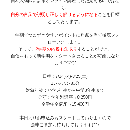
日本人講師によるオンライン講座でただ覚えるのではな
く、
自分の言葉で説明し正しく解けるようになる
ことを目標
としております。
一学期でつまずきやすいポイントに焦点を当て徹底フォ
ローいたします。
そして、
2学期の内容も先取り
することができ、
自信をもって新学期をスタートさせることが可能になり
ます(^▽^)/
日程：7/14(火)-8/29(土)
1レッスン30分
対象年齢：小学5年生から中学3年生まで
金額：学年別講座→8,250円
全学年全講座→15,400円
本日よりお申込みもスタートしておりますので
是非ご参加お待ちしております(^^♪