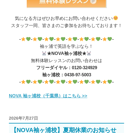
気になる方はぜひお早めにお問い合わせください
スタッフ一同、皆さまのご参加をお待ちしております！
-
-
-
-
-
-
-
-
-
袖ヶ浦で英語を学ぶなら！
★NOVA袖ヶ浦校★
無料体験レッスンのお問い合わせは
フリーダイヤル：0120-324929
袖ヶ浦校：0438-97-5003
-
-
-
-
-
-
-
-
-
NOVA 袖ヶ浦校（千葉県）はこちら >>
投
2026年7月27日
稿
【NOVA袖ヶ浦校】夏期休業のお知らせ
日: