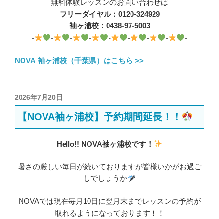
無料体験レッスンのお問い合わせは
フリーダイヤル：0120-324929
袖ヶ浦校：0438-97-5003
-
-
-
-
-
-
-
-
-
NOVA 袖ヶ浦校（千葉県）はこちら >>
投
2026年7月20日
稿
【NOVA袖ヶ浦校】予約期間延長！！
日:
Hello!! NOVA袖ヶ浦校です！
暑さの厳しい毎日が続いておりますが皆様いかがお過ご
しでしょうか
NOVAでは現在毎月10日に翌月末までレッスンの予約が
取れるようになっております！！