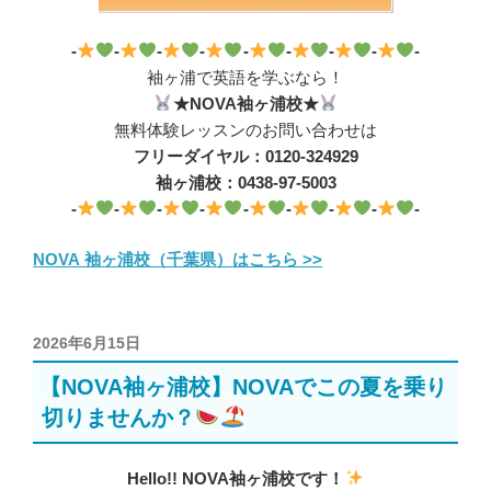
-
-
-
-
-
-
-
-
-
袖ヶ浦で英語を学ぶなら！
★NOVA袖ヶ浦校★
無料体験レッスンのお問い合わせは
フリーダイヤル：0120-324929
袖ヶ浦校：0438-97-5003
-
-
-
-
-
-
-
-
-
NOVA 袖ヶ浦校（千葉県）はこちら >>
投
2026年6月15日
稿
【NOVA袖ヶ浦校】NOVAでこの夏を乗り
日:
切りませんか？
Hello!! NOVA袖ヶ浦校です！