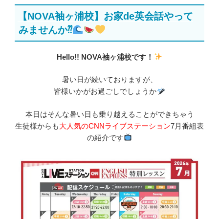
稿
【NOVA袖ヶ浦校】お家de英会話やって
日:
みませんか⁇
Hello!! NOVA袖ヶ浦校です！
暑い日が続いておりますが、
皆様いかがお過ごしでしょうか
本日はそんな暑い日も乗り越えることができちゃう
生徒様からも
大人気のCNNライブステーション
7月番組表
の紹介です