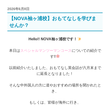
投
2026年6月8日
稿
【NOVA袖ヶ浦校】おもてなしを学びま
日:
せんか？
Hello!! NOVA袖ヶ浦校です！
本日は
スペシャルマンツーマンコース
についての紹介で
す!!
以前紹介いたしました、おもてなし英会話が六月末まで
に延長となりました！
そんな中外国人の方に道やおすすめの場所を聞かれたと
き、
もしくは、皆様が海外に行き、