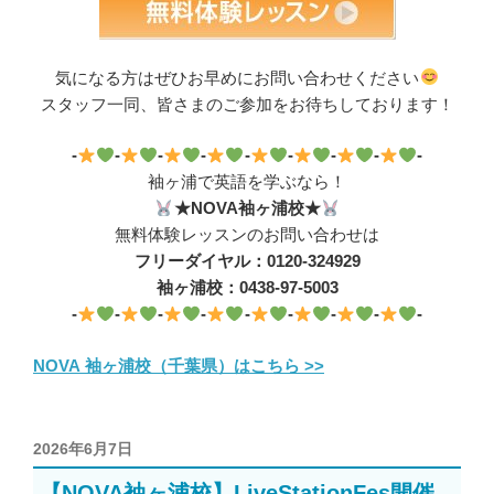
気になる方はぜひお早めにお問い合わせください
スタッフ一同、皆さまのご参加をお待ちしております！
-
-
-
-
-
-
-
-
-
袖ヶ浦で英語を学ぶなら！
★NOVA袖ヶ浦校★
無料体験レッスンのお問い合わせは
フリーダイヤル：0120-324929
袖ヶ浦校：0438-97-5003
-
-
-
-
-
-
-
-
-
NOVA 袖ヶ浦校（千葉県）はこちら >>
投
2026年6月7日
稿
【NOVA袖ヶ浦校】LiveStationFes開催