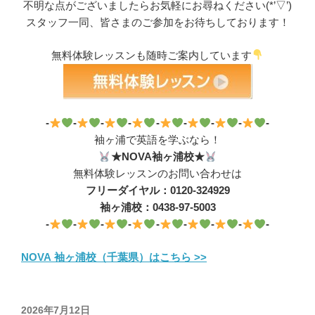
不明な点がございましたらお気軽にお尋ねください(*’▽’)
スタッフ一同、皆さまのご参加をお待ちしております！
無料体験レッスンも随時ご案内しています
-
-
-
-
-
-
-
-
-
袖ヶ浦で英語を学ぶなら！
★NOVA袖ヶ浦校★
無料体験レッスンのお問い合わせは
フリーダイヤル：0120-324929
袖ヶ浦校：0438-97-5003
-
-
-
-
-
-
-
-
-
NOVA 袖ヶ浦校（千葉県）はこちら >>
投
2026年7月12日