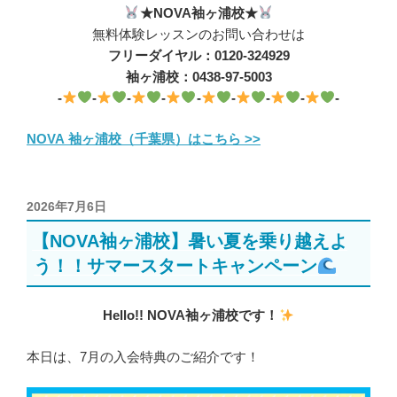
★NOVA袖ヶ浦校★
無料体験レッスンのお問い合わせは
フリーダイヤル：0120-324929
袖ヶ浦校：0438-97-5003
-
-
-
-
-
-
-
-
-
NOVA 袖ヶ浦校（千葉県）はこちら >>
投
2026年7月6日
稿
【NOVA袖ヶ浦校】暑い夏を乗り越えよ
日:
う！！サマースタートキャンペーン
Hello!! NOVA袖ヶ浦校です！
本日は、7月の入会特典のご紹介です！