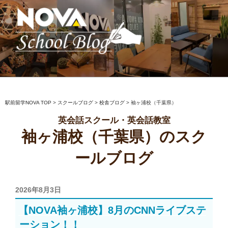
コ
ン
テ
ン
ツ
へ
駅前留学NOVA【公式】スクールブロ
英会話スクール・英会話教室
ス
グ
キ
ッ
駅前留学NOVA TOP
>
スクールブログ
>
校舎ブログ
>
袖ヶ浦校（千葉県）
プ
英会話スクール・英会話教室
袖ヶ浦校（千葉県）のスク
ールブログ
投
2026年8月3日
稿
【NOVA袖ヶ浦校】8月のCNNライブステ
日:
ーション！！