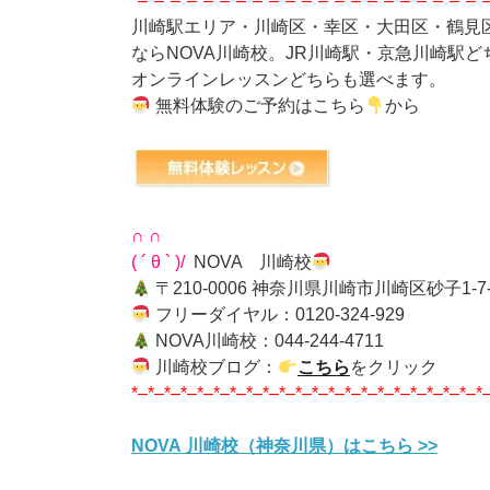
*–*–*–*–*–*–*–*–*–*–*–*–*–*–*–*–*–*–*–*–*–*
川崎駅エリア・川崎区・幸区・大田区・鶴見
ならNOVA川崎校。JR川崎駅・京急川崎駅
オンラインレッスンどちらも選べます。
無料体験のご予約はこちら
から
∩ ∩
( ´ θ ` )/
NOVA 川崎校
〒210-0006 神奈川県川崎市川崎区砂子1-7-1 
フリーダイヤル：0120-324-929
NOVA川崎校：044-244-4711
川崎校ブログ：
こちら
をクリック
*–*–*–*–*–*–*–*–*–*–*–*–*–*–*–*–*–*–*–*–*–*
NOVA 川崎校（神奈川県）はこちら >>