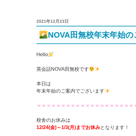
投
2021年12月23日
稿
NOVA田無校年末年始の
日:
Hello
英会話NOVA田無校です
本日は
年末年始のご案内でございます
＝＝＝＝＝＝＝＝＝＝＝＝＝＝＝＝＝＝＝＝
校舎のお休みは
12/24(金)～1/3(月)までお休み
となります！