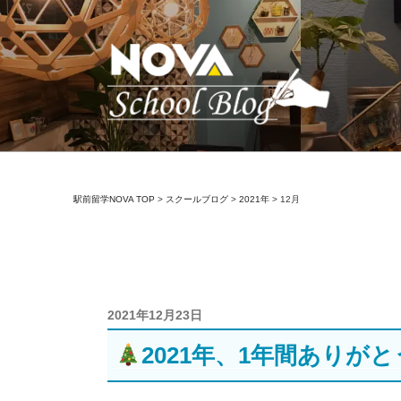
コ
ン
テ
ン
ツ
へ
ス
キ
駅前留学NOVA【
英会話スクール・英会話教室
ッ
駅前留学NOVA TOP
>
スクールブログ
>
2021年
>
12月
プ
投
2021年12月23日
稿
2021年、1年間ありが
日: