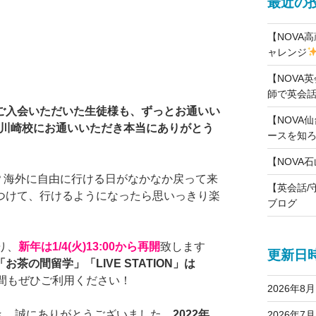
最近の
【NOVA
ャレンジ
【NOVA
師で英会話
ご入会いただいた生徒様も、ずっとお通いい
【NOVA仙
A川崎校にお通いいただき本当にありがとう
ースを知
【NOVA
か？海外に自由に行ける日がなかなか戻って来
【英会話/
つけて、行けるようになったら思いっきり楽
ブログ
り、
新年は1/4(火)13:00から再開
致します
更新日
「お茶の間留学」「LIVE STATION」は
間もぜひご利用ください！
2026年8月
き、誠にありがとうございました。
2022年
2026年7月