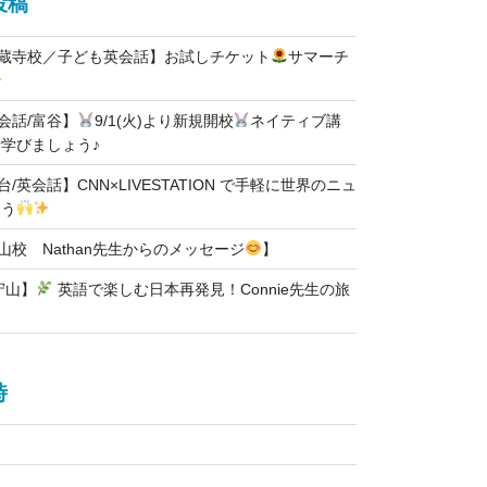
投稿
高蔵寺校／子ども英会話】お試しチケット
サマーチ
英会話/富谷】
9/1(火)より新規開校
ネイティブ講
学びましょう♪
台/英会話】CNN×LIVESTATION で手軽に世界のニュ
ろう
石山校 Nathan先生からのメッセージ
】
守山】
英語で楽しむ日本再発見！Connie先生の旅
時