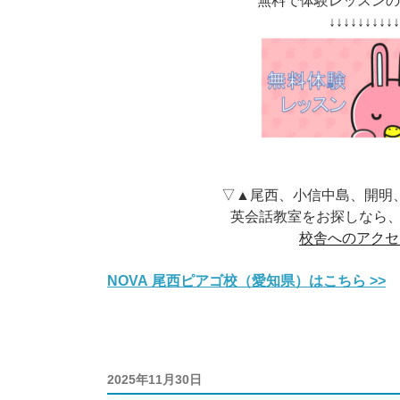
無料で体験レッスン
↓↓↓↓↓↓↓↓↓
▽▲尾西、小信中島、開明
英会話教室をお探しなら、
校舎へのアクセ
NOVA 尾西ピアゴ校（愛知県）はこちら >>
投
2025年11月30日
稿