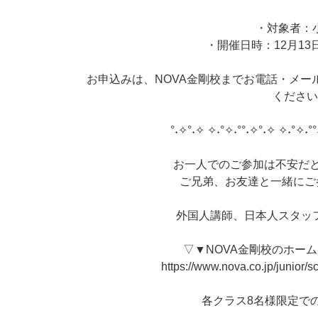
・対象者：
・開催日時：12月13日（土
お申込みは、NOVA金剛校までお電話・メー
くださ
°˖✧°˖✧ ✧˖°✧˖°°˖✧°˖✧ ✧˖°✧˖°°
お一人でのご参加は不安だと
ご兄弟、お友達と一緒にご
外国人講師、日本人スタッ
▽▼NOVA金剛校のホー
https://www.nova.co.jp/junior/s
各クラス8名様限定で