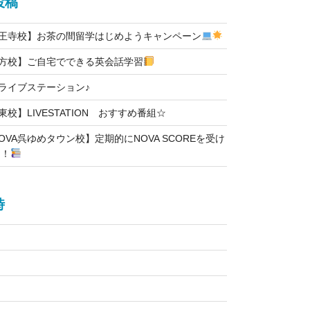
投稿
天王寺校】お茶の間留学はじめようキャンペーン
枚方校】ご自宅でできる英会話学習
Nライブステーション♪
東校】LIVESTATION おすすめ番組☆
OVA呉ゆめタウン校】定期的にNOVA SCOREを受け
！！
時