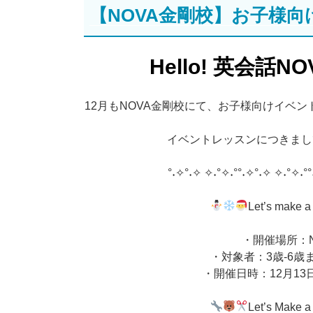
【NOVA金剛校】お子様
日:
Hello! 英会話
12月もNOVA金剛校にて、お子様向けイベ
イベントレッスンにつきまし
°˖✧°˖✧ ✧˖°✧˖°°˖✧°˖✧ ✧˖°✧˖°°
Let’s make 
・開催場所：N
・対象者：3歳-6歳
・開催日時：12月13日（土
Let’s Make a