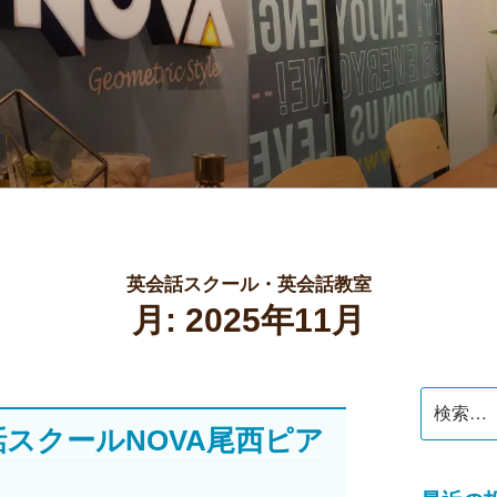
公式】スクールブログ
英会話スクール・英会話教室
月:
2025年11月
検
索:
会話スクールNOVA尾西ピア