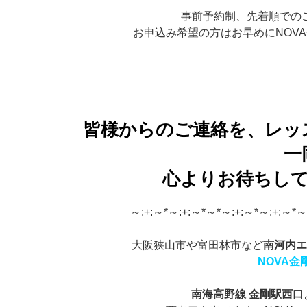
事前予約制、先着順での
お申込み希望の方はお早めにNOV
皆様からのご連絡を、レッ
一
心よりお待ちし
～:+:～*～:+:～*～*～:+:～*～:+:～*～
大阪狭山市や富田林市など
南河内
NOVA金
南海高野線 金剛駅西口