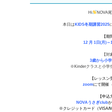
Hi
NOVA
本日は
KIDS冬期講習2025
【期
12 月 1日(月)～1
【対
3歳から小学
※Kinderクラスと小
【レッスン
zoom
にて開催
【申込
NOVAうさぎclub
か
※クレジットカード（VISA/M