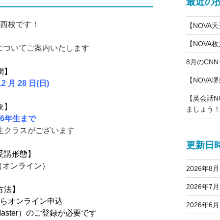
最近の
尾西校です！
【NOVA
【NOVA
についてご案内いたします
8月のCN
間】
【NOVA堺
2 月 28 日(日)
【英会話N
象】
ましょう
6年生まで
学生クラスがございます
更新日
受講形態】
（オンライン）
2026年8月
2026年7月
方法】
らオンライン申込
2026年6月
aster）のご登録が必要です