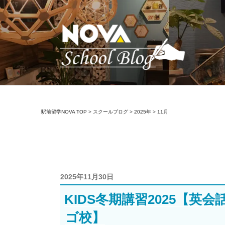
コ
ン
テ
ン
ツ
へ
ス
キ
駅前留学NOVA【
英会話スクール・英会話教室
ッ
駅前留学NOVA TOP
>
スクールブログ
>
2025年
>
11月
プ
投
2025年11月30日
稿
KIDS冬期講習2025【英
日:
ゴ校】