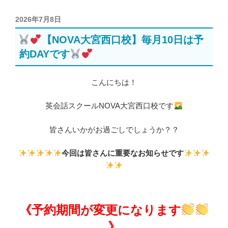
投
2026年7月8日
稿
【NOVA大宮西口校】毎月10日は予
日:
約DAYです
こんにちは！
英会話スクールNOVA大宮西口校です
皆さんいかがお過ごしでしょうか？？
今回は皆さんに重要なお知らせです
《予約期間が変更になります
》