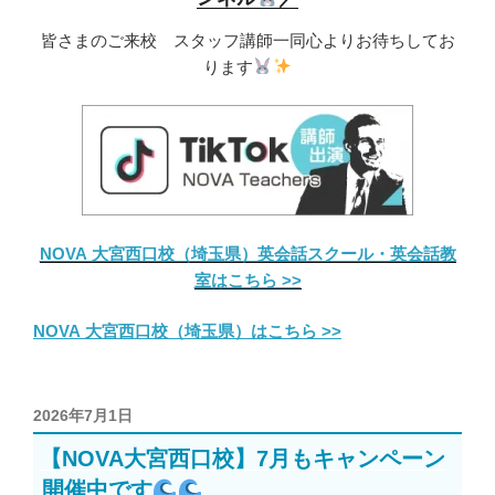
皆さまのご来校 スタッフ講師一同心よりお待ちしてお
ります
NOVA 大宮西口校（埼玉県）英会話スクール・英会話教
室はこちら >>
NOVA 大宮西口校（埼玉県）はこちら >>
投
2026年7月1日
稿
【NOVA大宮西口校】7月もキャンペーン
日:
開催中です