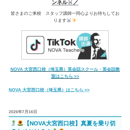
ンネル
／
皆さまのご来校 スタッフ講師一同心よりお待ちしてお
ります
NOVA 大宮西口校（埼玉県）英会話スクール・英会話教
室はこちら >>
NOVA 大宮西口校（埼玉県）はこちら >>
投
2026年7月16日
稿
【NOVA大宮西口校】真夏を乗り切
日: