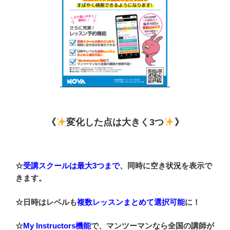
《
変化した点は大きく3つ
》
☆
受講スクールは最大3つまで、
同時に空き状況を表示で
きます。
☆日時はレベルも
複数レッスンまとめて選択可能
に！
☆
My Instructors機能
で、マンツーマンなら全国の講師が