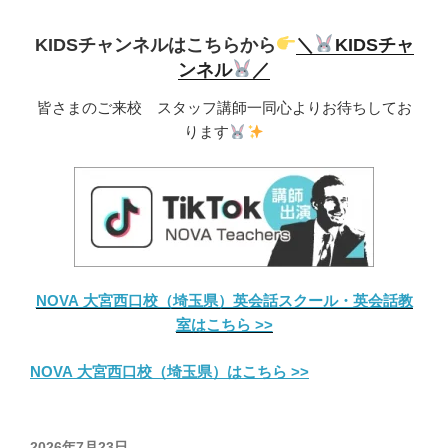
KIDSチャンネルはこちらから
＼
KIDSチャ
ンネル
／
皆さまのご来校 スタッフ講師一同心よりお待ちしてお
ります
NOVA 大宮西口校（埼玉県）英会話スクール・英会話教
室はこちら >>
NOVA 大宮西口校（埼玉県）はこちら >>
投
2026年7月23日