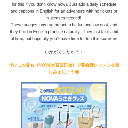
for this if you don’t know how). Just add a daily schedule
and captions in English for an adventure with no tickets or
suitcases needed!
These suggestions are meant to be fun and low cost, and
they build in English practice naturally. They just take a bit
of time, but hopefully you’ll have time for fun this summer!
いかがでしたか？！
ぜひこの夏も《NOVA大宮西口校》で英会話レッスンを楽
しみましょう