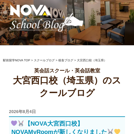
コ
ン
テ
ン
ツ
へ
駅前留学NOVA【公式】スクールブロ
英会話スクール・英会話教室
ス
グ
キ
ッ
駅前留学NOVA TOP
>
スクールブログ
>
校舎ブログ
>
大宮西口校（埼玉県）
プ
英会話スクール・英会話教室
大宮西口校（埼玉県）のス
クールブログ
投
2026年8月4日
稿
【NOVA大宮西口校】
日:
NOVAMyRoomが新しくなりました