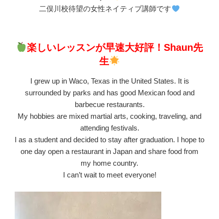
二俣川校待望の女性ネイティブ講師です
楽しいレッスンが早速
大好評！Shaun先
生
I grew up in Waco, Texas in the United States. It is
surrounded by parks and has good Mexican food and
barbecue restaurants.
My hobbies are mixed martial arts, cooking, traveling, and
attending festivals.
I as a student and decided to stay after graduation. I hope to
one day open a restaurant in Japan and share food from
my home country.
I can’t wait to meet everyone!