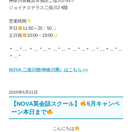
神奈川県横浜市旭区二俣川2-91-7
ジョイナステラス二俣川2 4階
営業時間
平日
11:50～20：50
土日祝
10:00～19:00
＊ … * … ＊ … * …＊ … * … ＊ … * …＊ … * … ＊… * …
＊… *
NOVA 二俣川校(神奈川県）はこちら >>
投
2025年5月31日
稿
【NOVA英会話スクール】
5月キャンペ
日:
ーン本日まで
こんにちは