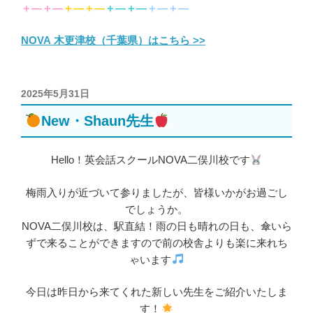
＋―＋―
＋―＋―
＋―＋―
＋―＋―
NOVA 木更津校（千葉県）はこちら >>
投
2025年5月31日
稿
New・Shaun先生
日:
Hello！英会話スクールNOVA二俣川校です
梅雨入りが近づいて参りましたが、皆様いかがお過ごし
でしょうか。
NOVA二俣川校は、駅直結！雨の日も晴れの日も、傘いら
ずで来ることができますので前の校舎よりも楽に来れち
ゃいます
今日は昨日から来てくれた新しい先生をご紹介いたしま
す！