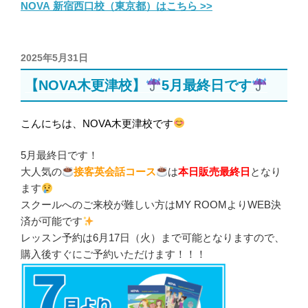
NOVA 新宿西口校（東京都）はこちら >>
投
2025年5月31日
稿
【NOVA木更津校】
5月最終日です
日:
こんにちは、NOVA木更津校です
5月最終日です！
大人気の
接客英会話コース
は
本日販売最終日
となり
ます
スクールへのご来校が難しい方はMY ROOMよりWEB決
済が可能です
レッスン予約は6月17日（火）まで可能となりますので、
購入後すぐにご予約いただけます！！！