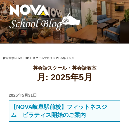
コ
ン
テ
ン
ツ
へ
駅前留学NOVA【公式】スクールブロ
英会話スクール・英会話教室
ス
グ
キ
ッ
駅前留学NOVA TOP
>
スクールブログ
>
2025年
>
5月
プ
英会話スクール・英会話教室
月:
2025年5月
投
2025年5月31日
稿
【NOVA岐阜駅前校】フィットネスジ
日:
ム ピラティス開始のご案内