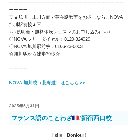
ーーーーーーーーーーーーーーーーーーーーーーーーー
ーーーー
▽▲旭川・上川方面で英会話教室をお探しなら、NOVA
旭川駅前校▲▽
↓↓↓説明会・無料体験レッスンのお申し込みは↓↓↓
〇NOVA フリーダイヤル：0120-324929
〇NOVA 旭川駅前校：0166-23-6003
☆旭川駅から徒歩30秒☆
ーーーーーーーーーーーーーーーーーーーーーーーーー
ーーーー
NOVA 旭川校（北海道）はこちら >>
投
2025年5月31日
稿
フランス語のことわざ
/新宿西口校
日:
Hello Bonjour!