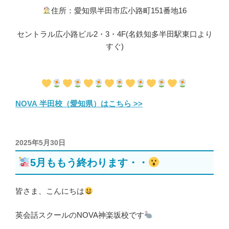
住所：愛知県半田市広小路町151番地16
セントラル広小路ビル2・3・4F(名鉄知多半田駅東口より
すぐ)
NOVA 半田校（愛知県）はこちら >>
投
2025年5月30日
稿
5月ももう終わります・・
日:
皆さま、こんにちは
英会話スクールのNOVA神楽坂校です