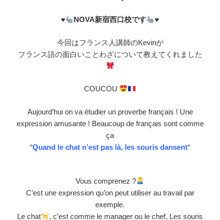
♥
NOVA新宿西口校です
♥
今回はフランス人講師のKevinが
フランス語の面白いことわざについて教えてくれました
COUCOU
Aujourd’hui on va étudier un proverbe français ! Une
expression amusante ! Beaucoup de français sont comme
ça
“
Quand le chat n’est pas là, les souris dansent
“
Vous comprenez ?
C’est une expression qu’on peut utiliser au travail par
exemple.
Le chat
, c’est comme le manager ou le chef, Les souris