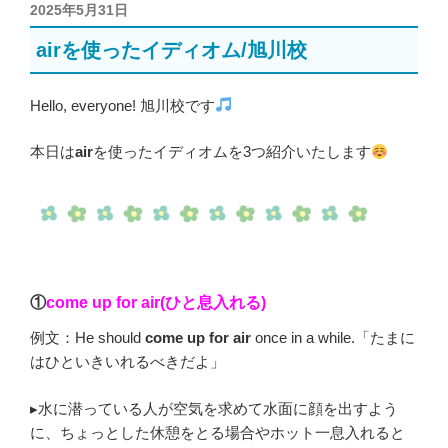
投
2025年5月31日
稿
airを使ったイディオム/旭川校
日:
Hello, everyone! 旭川校です
本日は
air
を使ったイディオムを3つ紹介いたします
①
come up for air
(ひと息入れる)
例文：He should
come up for air
once in a while.「たまに
はひといきいれるべきだよ」
▸水に潜っている人が空気を求めて水面に顔を出すよう
に、ちょっとした休憩をとる場合やホット一息入れると