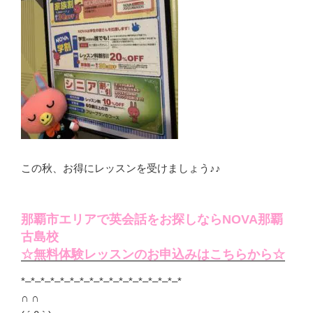
この秋、お得にレッスンを受けましょう♪♪
那覇市エリアで英会話をお探しならNOVA那覇
古島校
☆無料体験レッスンのお申込みはこちらから☆
*–*–*–*–*–*–*–*–*–*–*–*–*–*–*–*–*
∩ ∩