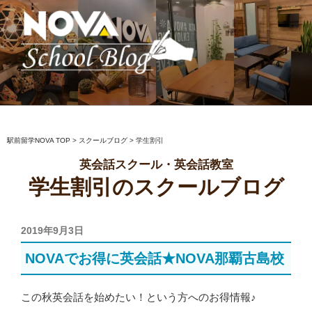
コ
ン
テ
ン
ツ
へ
駅前留学NOVA【公式】スクールブロ
英会話スクール・英会話教室
ス
グ
キ
ッ
駅前留学NOVA TOP
>
スクールブログ
>
学生割引
プ
英会話スクール・英会話教室
学生割引のスクールブログ
投
2019年9月3日
稿
NOVAでお得に英会話★NOVA那覇古島校
日:
この秋英会話を始めたい！という方へのお得情報♪