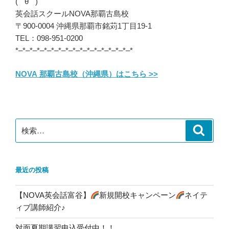
( ´ θ ` )
英会話スクールNOVA那覇古島校
〒900-0004 沖縄県那覇市銘苅1丁目19-1
TEL：098-951-0200
*–*–*–*–*–*–*–*–*–*–*–*–*–*–*–*–*
NOVA 那覇古島校（沖縄県）はこちら >>
検
検
索
索:
最近の投稿
【NOVA英会話富谷】
新規開校キャンペーン
ネイテ
ィブ講師紹介♪
対面夏期講習申込受付中！！