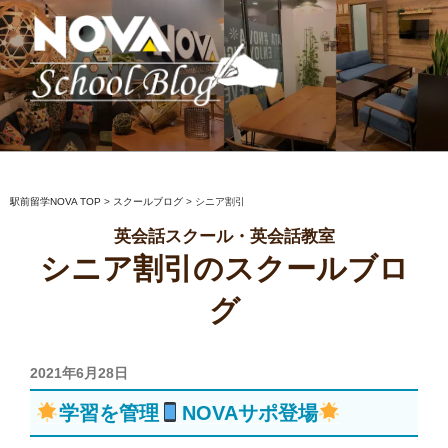
コ
ン
テ
ン
ツ
へ
駅前留学NOVA【公式】スクールブロ
英会話スクール・英会話教室
ス
グ
キ
ッ
駅前留学NOVA TOP
>
スクールブログ
>
シニア割引
プ
英会話スクール・英会話教室
シニア割引のスクールブロ
グ
投
2021年6月28日
稿
学習を管理
NOVAサポ登場
日: