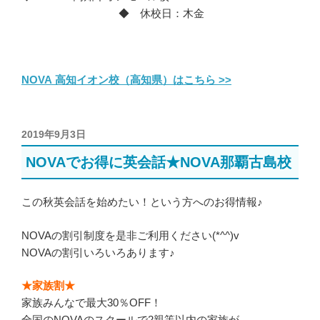
◆ 休校日：木金
NOVA 高知イオン校（高知県）はこちら >>
投
2019年9月3日
稿
NOVAでお得に英会話★NOVA那覇古島校
日:
この秋英会話を始めたい！という方へのお得情報♪
NOVAの割引制度を是非ご利用ください(*^^)v
NOVAの割引いろいろあります♪
★家族割★
家族みんなで最大30％OFF！
全国のNOVAのスクールで2親等以内の家族が