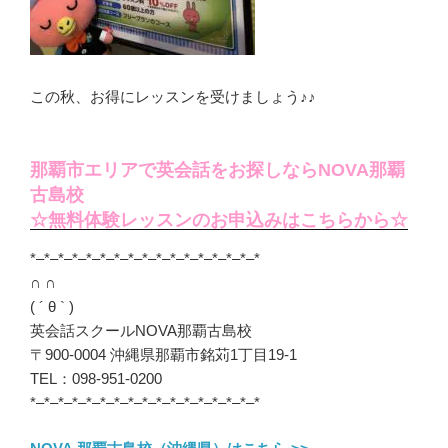
この秋、お得にレッスンを受けましょう♪♪
那覇市エリアで英会話をお探しならNOVA那覇
古島校
☆無料体験レッスンのお申込みはこちらから☆
*–*–*–*–*–*–*–*–*–*–*–*–*–*–*–*–*
∩ ∩
( ´ θ ` )
英会話スクールNOVA那覇古島校
〒900-0004 沖縄県那覇市銘苅1丁目19-1
TEL：098-951-0200
*–*–*–*–*–*–*–*–*–*–*–*–*–*–*–*–*