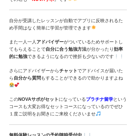
自分が受講したレッスンが自動でアプリに反映されるた
め手間はなく簡単に学習が管理できます
また一人一人
アドバイザー
がついているためサポートし
てもらえることで
自分に合う勉強方法
が分かったり
効率
的に勉強
できるようになるので挫折も少ないのです
さらにアドバイザーから
チャット
でアドバイスが届いた
ら
自分から質問
もすることができるので助かりますよね
この
NOVAサポがセット
になっている
プラチナ留学
という
コースも大変お得なセットコースになっているのでぜひ
１度ご説明をお聞きにご来校くださいませ
無料体験レッスンの予約随時受付中