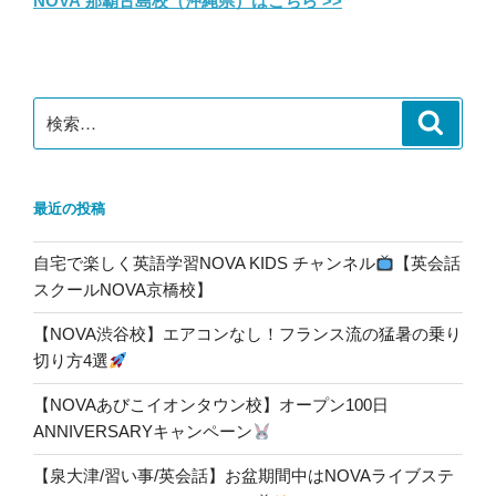
NOVA 那覇古島校（沖縄県）はこちら >>
検
検
索
索:
最近の投稿
自宅で楽しく英語学習NOVA KIDS チャンネル
【英会話
スクールNOVA京橋校】
【NOVA渋谷校】エアコンなし！フランス流の猛暑の乗り
切り方4選
【NOVAあびこイオンタウン校】オープン100日
ANNIVERSARYキャンペーン
【泉大津/習い事/英会話】お盆期間中はNOVAライブステ