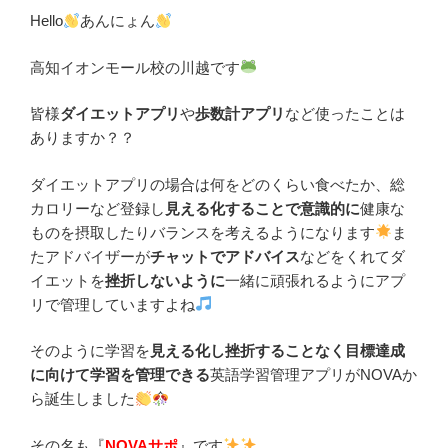
Hello
あんにょん
高知イオンモール校の川越です
皆様
ダイエットアプリ
や
歩数計アプリ
など使ったことは
ありますか？？
ダイエットアプリの場合は何をどのくらい食べたか、総
カロリーなど登録し
見える化することで意識的に
健康な
ものを摂取したりバランスを考えるようになります
ま
たアドバイザーが
チャットでアドバイス
などをくれてダ
イエットを
挫折しないように
一緒に頑張れるようにアプ
リで管理していますよね
そのように学習を
見える化し挫折することなく目標達成
に向けて学習を管理できる
英語学習管理アプリがNOVAか
ら誕生しました
その名も『
NOVAサポ
』です