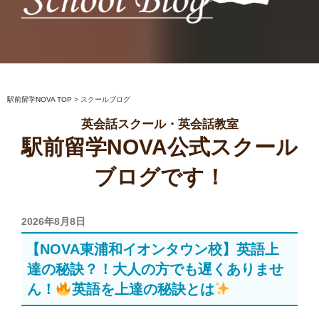
駅前留学NOVA【公式】スクールブロ
英会話スクール・英会話教室
グ
駅前留学NOVA TOP
>
スクールブログ
英会話スクール・英会話教室
駅前留学NOVA公式スクール
ブログです！
投
2026年8月8日
稿
【NOVA東浦和イオンタウン校】英語上
日:
達の秘訣？！大人の方でも遅くありませ
ん！
英語を上達の秘訣とは