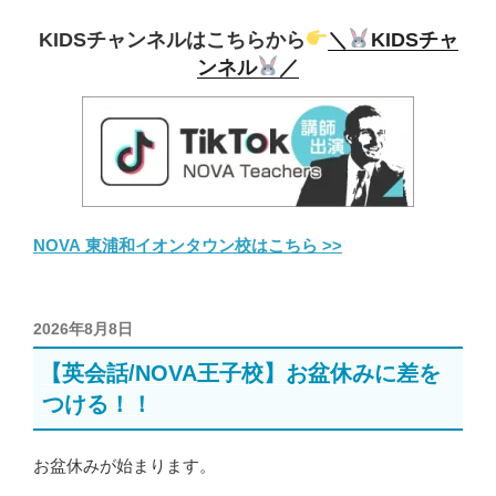
KIDSチャンネルはこちらから
＼
KIDSチャ
ンネル
／
NOVA 東浦和イオンタウン校はこちら >>
投
2026年8月8日
稿
【英会話/NOVA王子校】お盆休みに差を
日:
つける！！
お盆休みが始まります。