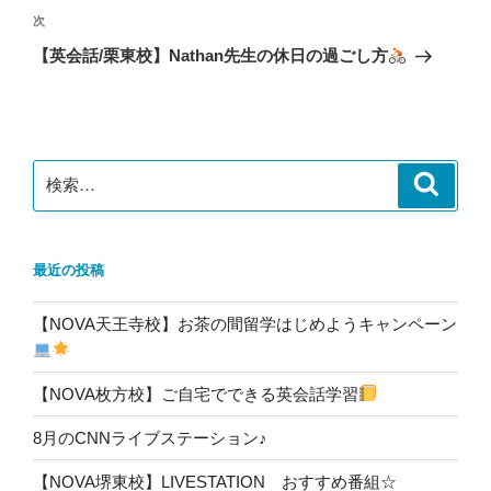
ビ
稿
次
次
ゲ
の
【英会話/栗東校】Nathan先生の休日の過ごし方
投
ー
稿
シ
ョ
ン
検
検
索
索:
最近の投稿
【NOVA天王寺校】お茶の間留学はじめようキャンペーン
【NOVA枚方校】ご自宅でできる英会話学習
8月のCNNライブステーション♪
【NOVA堺東校】LIVESTATION おすすめ番組☆