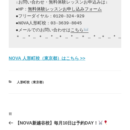
↓お問い合わせ・無料体験レッスンお申込みは↓

●HP：
無料体験レッスンお申し込みフォーム
●フリーダイヤル：0120-324-929

●NOVA人形町校：03‐3639-8045

●メールでのお問い合わせは
こちら
＊ … * … ＊ … * …＊ … * … ＊ … * …＊ … * … ＊
NOVA 人形町校（東京都）はこちら >>
カ
人形町校（東京都）
テ
ゴ
リ
ー
投
前
前
稿
の
【NOVA新越谷校】毎月10日は予約DAY！
ナ
投