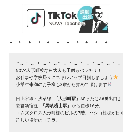
＊… * … ＊ … * …＊ … * … ＊ … * …＊ … * … ＊
＊… * … ＊ … * …＊ … * … ＊ … * …＊ … * … ＊… 
NOVA人形町校なら
大人
も
子供
もバッチリ！

お仕事や学校帰りにスキルアップ目指しましょう
小学生未満のお子様も3歳から始めて頂けます
日比谷線・浅草線 
『人形町駅』
A5またはA6番出口より徒歩
都営新宿線 
『馬喰横山駅』
から徒歩10分。

詳しい場所はコチラ。