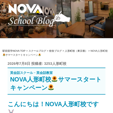
コ
ン
テ
ン
ツ
へ
駅前留学NOVA【公式】スクールブロ
英会話スクール・英会話教室
ス
グ
キ
ッ
駅前留学NOVA TOP
>
スクールブログ
>
校舎ブログ
>
人形町校（東京都）
>
NOVA人形町校
サマースタートキャンペーン
プ
投
2026年7月8日
投稿者:
3253人形町校
稿
英会話スクール・英会話教室
日:
NOVA人形町校
サマースタート
キャンペーン
こんにちは！NOVA人形町校です