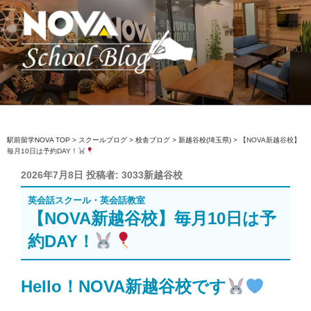
コ
ン
テ
ン
ツ
へ
駅前留学NOVA【公式】スクールブロ
英会話スクール・英会話教室
ス
グ
キ
ッ
駅前留学NOVA TOP
>
スクールブログ
>
校舎ブログ
>
新越谷校(埼玉県)
>
【NOVA新越谷校】
毎月10日は予約DAY！
プ
投
2026年7月8日
投稿者:
3033新越谷校
稿
英会話スクール・英会話教室
日:
【NOVA新越谷校】毎月10日は予
約DAY！
Hello！NOVA新越谷校です