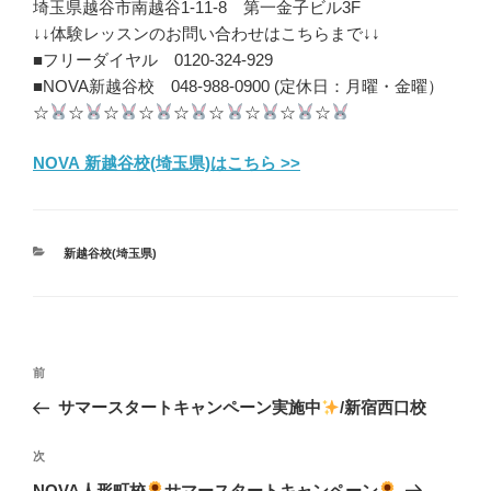
埼玉県越谷市南越谷1-11-8 第一金子ビル3F
↓↓体験レッスンのお問い合わせはこちらまで↓↓
■フリーダイヤル 0120-324-929
■NOVA新越谷校 048-988-0900 (定休日：月曜・金曜）
☆
☆
☆
☆
☆
☆
☆
☆
☆
NOVA 新越谷校(埼玉県)はこちら >>
カ
新越谷校(埼玉県)
テ
ゴ
リ
ー
投
前
前
稿
の
サマースタートキャンペーン実施中
/新宿西口校
ナ
投
ビ
稿
次
次
ゲ
の
NOVA人形町校
サマースタートキャンペーン