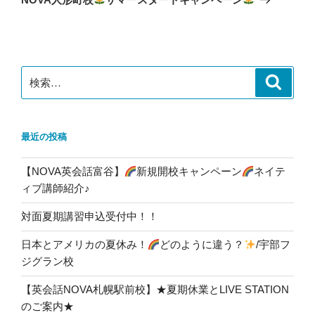
投
ー
稿
シ
ョ
ン
検
検
索
索:
最近の投稿
【NOVA英会話富谷】
新規開校キャンペーン
ネイテ
ィブ講師紹介♪
対面夏期講習申込受付中！！
日本とアメリカの夏休み！
どのように違う？
/宇部フ
ジグラン校
【英会話NOVA札幌駅前校】★夏期休業とLIVE STATION
のご案内★