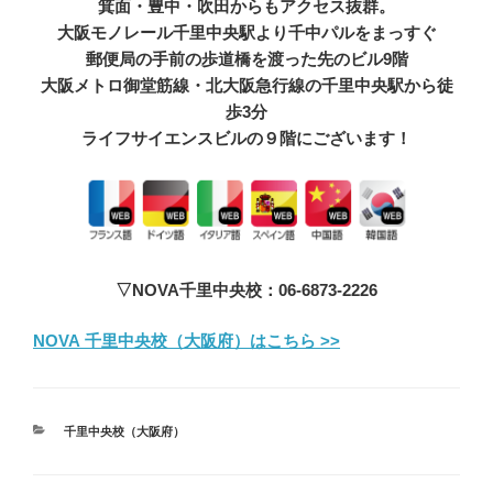
箕面・豊中・吹田からもアクセス抜群。
大阪モノレール千里中央駅より千中パルをまっすぐ
郵便局の手前の歩道橋を渡った先のビル9階
大阪メトロ御堂筋線・北大阪急行線の千里中央駅から徒
歩3分
ライフサイエンスビルの９階にございます！
▽NOVA千里中央校：06-6873-2226
NOVA 千里中央校（大阪府）はこちら >>
カ
千里中央校（大阪府）
テ
ゴ
リ