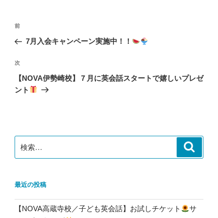
ー
投
前
前
稿
の
7月入会キャンペーン実施中！！
ナ
投
ビ
稿
次
次
ゲ
の
【NOVA伊勢崎校】７月に英会話スタートで嬉しいプレゼ
投
ー
ント
稿
シ
ョ
ン
検
検
索
索:
最近の投稿
【NOVA高蔵寺校／子ども英会話】お試しチケット
サ