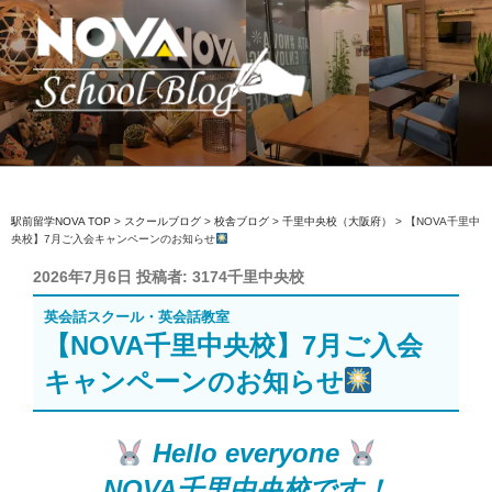
コ
ン
テ
ン
ツ
へ
駅前留学NOVA【公式】スクールブロ
英会話スクール・英会話教室
ス
グ
キ
ッ
駅前留学NOVA TOP
>
スクールブログ
>
校舎ブログ
>
千里中央校（大阪府）
>
【NOVA千里中
央校】7月ご入会キャンペーンのお知らせ
プ
投
2026年7月6日
投稿者:
3174千里中央校
稿
英会話スクール・英会話教室
日:
【NOVA千里中央校】7月ご入会
キャンペーンのお知らせ
Hello everyone
NOVA千里中央校です！