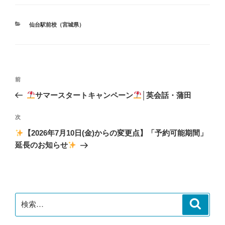
カ
仙台駅前校（宮城県）
テ
ゴ
リ
ー
投
前
前
稿
の
サマースタートキャンペーン
│英会話・蒲田
ナ
投
ビ
稿
次
次
ゲ
の
【2026年7月10日(金)からの変更点】「予約可能期間」
投
ー
延長のお知らせ
稿
シ
ョ
ン
検
検
索
索: