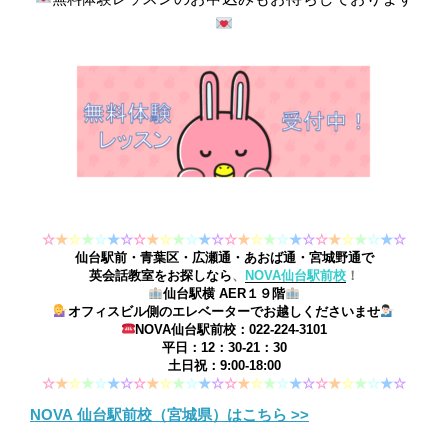
☆
★
☆
★
☆
★
☆
☆
★
☆
★
☆
★
☆
☆
★
☆
★
☆
★
☆
☆
★
☆
★
☆
★
☆
仙台駅前・青葉区・広瀬通・あおば通・宮城野通で
英会話教室をお探しなら
、
NOVA仙台駅前校
！
仙台駅横 AER１９階
オフィスビル側のエレベーター
でお越しくださいませ
NOVA仙台駅前校：022-224-3101
平日：12：30-21：30
土日祝：9:00-18:00
☆
★
☆
★
☆
★
☆
☆
★
☆
★
☆
★
☆
☆
★
☆
★
☆
★
☆
☆
★
☆
★
☆
★
☆
NOVA 仙台駅前校（宮城県）はこちら >>