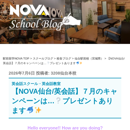
コ
ン
テ
ン
ツ
へ
駅前留学NOVA【公式】スクールブロ
英会話スクール・英会話教室
ス
グ
キ
ッ
駅前留学NOVA TOP
>
スクールブログ
>
校舎ブログ
>
仙台駅前校（宮城県）
>
【NOVA仙台/
英会話】７月のキャンペーンは…
プレゼントあります
プ
投
2026年7月6日
投稿者:
3208仙台本校
稿
英会話スクール・英会話教室
日:
【NOVA仙台/英会話】７月のキャ
ンペーンは…
プレゼントあり
ます
Hello everyone!! How are you doing?