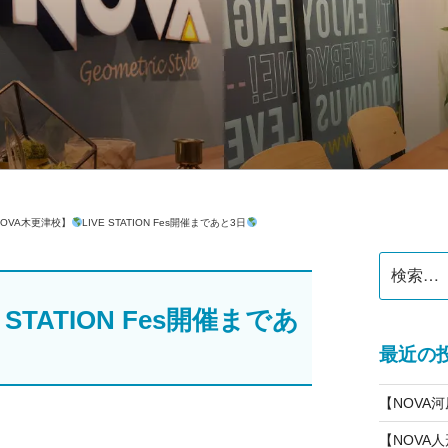
公式】スクールブログ
NOVA木更津校】
LIVE STATION Fes開催まであと3日
検
索:
E STATION Fes開催まであ
最近の
【NOVA
【NOVA