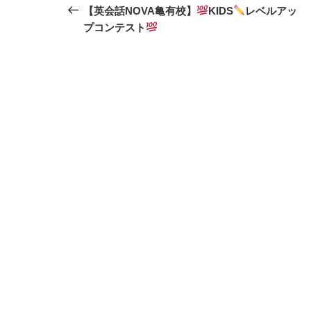
稿
の
【英会話NOVA亀有校】
KIDS
レベルアッ
投
プコンテスト
ナ
稿
ビ
ゲ
ー
シ
ョ
ン