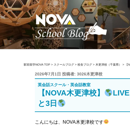
コ
ン
テ
ン
ツ
へ
ス
キ
駅前留学NOVA【
英会話スクール・英会話教室
ッ
駅前留学NOVA TOP
>
スクールブログ
>
校舎ブログ
>
木更津校（千葉県）
>
【
プ
投
2026年7月1日
投稿者:
3026木更津校
稿
英会話スクール・英会話教室
日:
【NOVA木更津校】
LIV
と3日
こんにちは、NOVA木更津校です