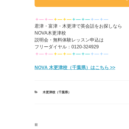
＋―＋―
＋―＋―
＋―＋―
＋―＋―
君津・富津・木更津で英会話をお探しなら
NOVA木更津校
説明会・無料体験レッスン申込は
フリーダイヤル：0120-324929
＋―＋―
＋―＋―
＋―＋―
＋―＋―
NOVA 木更津校（千葉県）はこちら >>
カ
木更津校（千葉県）
テ
ゴ
リ
ー
投
前
前