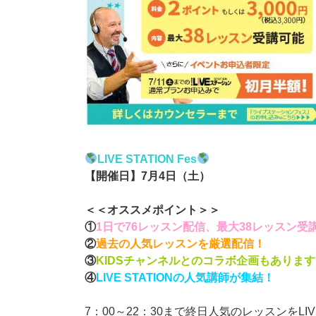
LIVE STATION Fes
【開催日】7月4日（土）
＜＜オススメポイント＞＞
①
1日で76レッスン配信、最大38レッスン受
②
過去の人気レッスンを厳選配信！
③
KIDSチャンネルとのコラボ企画もありま
④
LIVE STATIONの人気講師が集結！
7：00～22：30まで終日人気のレッスンをLI