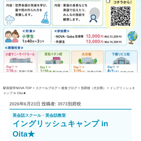
駅前留学NOVA TOP
>
スクールブログ
>
校舎ブログ
>
別府校（大分県）
>
イングリッシュキ
ャンプ in Oita★
投
2026年6月23日
投稿者:
3573別府校
稿
英会話スクール・英会話教室
日:
イングリッシュキャンプ in
Oita★