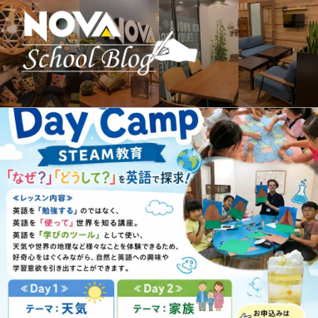
コ
ン
テ
ン
ツ
へ
駅前留学NOVA【公式】スクールブロ
英会話スクール・英会話教室
ス
グ
キ
ッ
プ