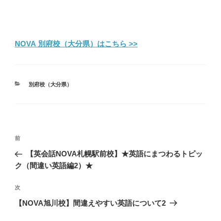
NOVA 別府校（大分県）はこちら >>
カ
別府校（大分県）
テ
ゴ
リ
ー
投
前
前
稿
の
【英会話NOVA札幌駅前校】★英語にまつわるトピッ
ナ
投
ク（間違い英語編2）★
ビ
稿
ゲ
次
次
の
ー
【NOVA旭川校】間違えやすい英語について2
投
シ