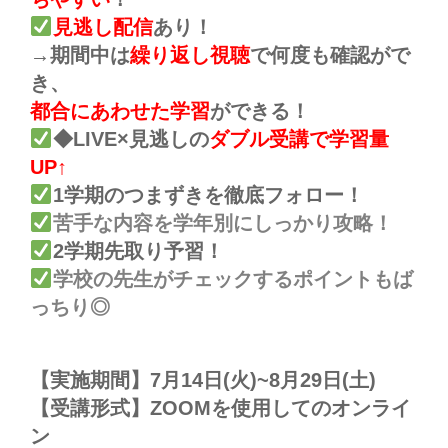
見逃し配信
あり！
→期間中は
繰り返し視聴
で何度も確認がで
き、
都合にあわせた学習
ができる！
◆LIVE×見逃しの
ダブル受講で学習量
UP↑
1学期のつまずきを徹底フォロー！
苦手な内容を学年別にしっかり攻略！
2学期先取り予習！
学校の先生がチェックするポイントもば
っちり◎
【実施期間】7月14日(火)~8月29日(土)
【受講形式】ZOOMを使用してのオンライ
ン