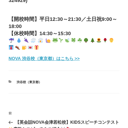
324929)
【開校時間】
平日12:30～21:30／土日祝9:00～
18:00
【休校時間】
14:30～15:30
NOVA 渋谷校（東京都）はこちら >>
カ
渋谷校（東京都）
テ
ゴ
リ
ー
投
前
前
稿
の
【英会話NOVA会津若松校】KIDSスピーチコンテスト
ナ
投