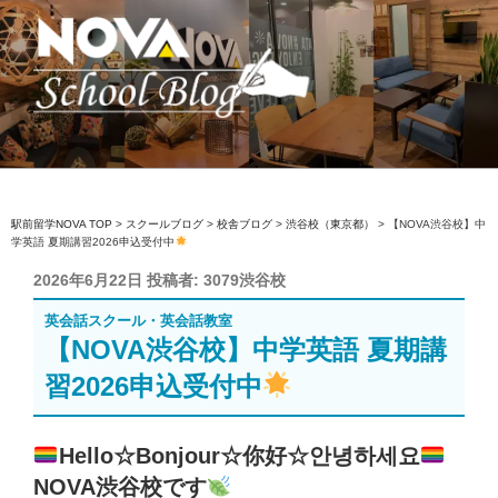
コ
ン
テ
ン
ツ
へ
駅前留学NOVA【公式】スクールブロ
英会話スクール・英会話教室
ス
グ
キ
ッ
駅前留学NOVA TOP
>
スクールブログ
>
校舎ブログ
>
渋谷校（東京都）
>
【NOVA渋谷校】中
学英語 夏期講習2026申込受付中
プ
投
2026年6月22日
投稿者:
3079渋谷校
稿
英会話スクール・英会話教室
日:
【NOVA渋谷校】中学英語 夏期講
習2026申込受付中
Hello☆Bonjour☆你好☆안녕하세요
NOVA渋谷校です