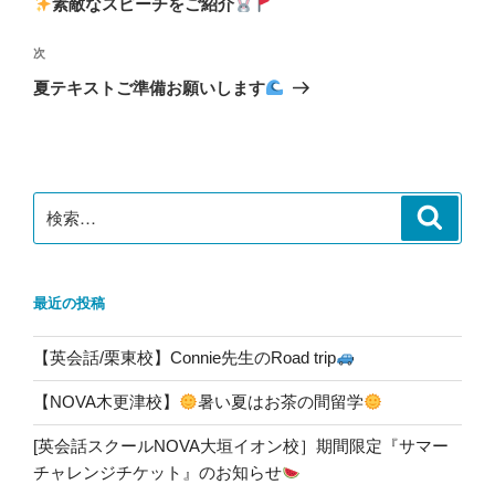
素敵なスピーチをご紹介
ビ
稿
ゲ
次
次
の
ー
夏テキストご準備お願いします
投
シ
稿
ョ
ン
検
検
索
索:
最近の投稿
【英会話/栗東校】Connie先生のRoad trip
【NOVA木更津校】
暑い夏はお茶の間留学
[英会話スクールNOVA大垣イオン校］期間限定『サマー
チャレンジチケット』のお知らせ