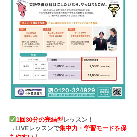
1回30分の完結型
レッスン！
→LIVEレッスンで
集中力・学習モードを保
ちやすい
！