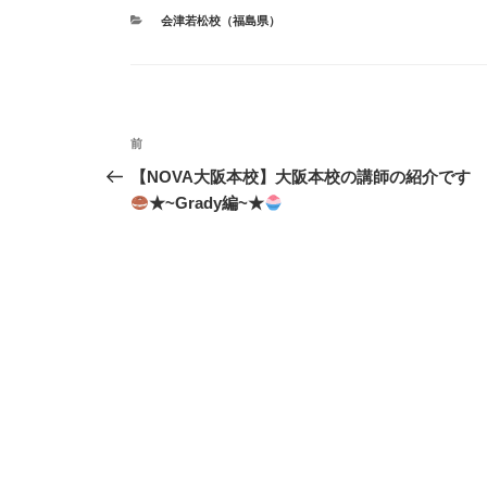
カ
会津若松校（福島県）
テ
ゴ
リ
ー
投
前
前
稿
の
【NOVA大阪本校】大阪本校の講師の紹介です
投
★~Grady編~★
ナ
稿
ビ
ゲ
ー
シ
ョ
ン