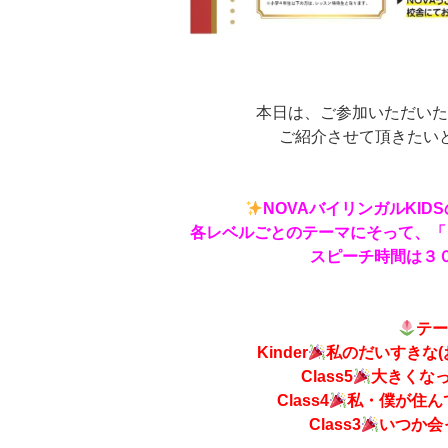
本日は、ご参加いただい
ご紹介させて頂きたい
NOVAバイリンガルKI
各レベルごとのテーマにそって、「
スピーチ時間は３
テ
Kinder
私のだいすきな(
Class5
大きくな
Class4
私・僕が住ん
Class3
いつか会