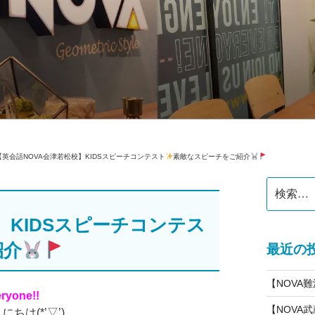
公式】スクールブログ
【英会話NOVA会津若松校】KIDSスピーチコンテスト
素敵なスピーチをご紹介
検
索:
】KIDSスピーチコンテス
紹介
最近の
【NOVA
eryone!!
【NOVA
ちは(*’▽’)