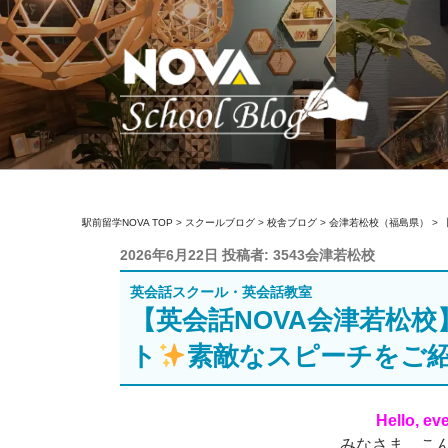
コ
ン
テ
ン
ツ
へ
ス
キ
駅前留学NOVA【
英会話スクール・英会話教室
ッ
駅前留学NOVA TOP
>
スクールブログ
>
校舎ブログ
>
会津若松校（福島県）
>
プ
投
2026年6月22日
投稿者:
3543会津若松校
稿
英会話スクール・英会話教室
日:
【英会話NOVA会津若松校
ト
素敵なスピーチをご
Hello, ev
みなさま、こんに