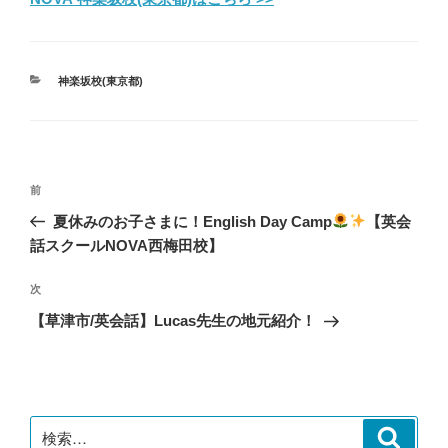
カ
神楽坂校(東京都)
テ
ゴ
リ
ー
投
前
前
稿
の
夏休みのお子さまに！English Day Camp
【英会
ナ
投
話スクールNOVA西梅田校】
ビ
稿
ゲ
次
次
の
ー
【草津市/英会話】Lucas先生の地元紹介！
投
シ
稿
ョ
ン
検
検
索