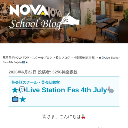
コ
ン
テ
ン
ツ
へ
駅前留学NOVA【公式】スクールブロ
英会話スクール・英会話教室
ス
グ
キ
ッ
駅前留学NOVA TOP
>
スクールブログ
>
校舎ブログ
>
神楽坂校(東京都)
>
★
Live Station
Fes 4th July
★
プ
投
2026年6月22日
投稿者:
3256神楽坂校
稿
英会話スクール・英会話教室
日:
★
Live Station Fes 4th July
★
皆さま、こんにちは