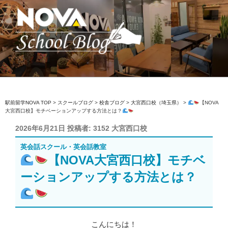
コ
ン
テ
ン
ツ
へ
駅前留学NOVA【公式】スクールブロ
英会話スクール・英会話教室
ス
グ
キ
ッ
駅前留学NOVA TOP
>
スクールブログ
>
校舎ブログ
>
大宮西口校（埼玉県）
>
【NOVA
大宮西口校】モチベーションアップする方法とは？
プ
投
2026年6月21日
投稿者:
3152 大宮西口校
稿
英会話スクール・英会話教室
日:
【NOVA大宮西口校】モチベ
ーションアップする方法とは？
こんにちは！