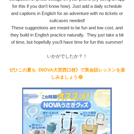
for this if you don’t know how). Just add a daily schedule
and captions in English for an adventure with no tickets or
suitcases needed!
These suggestions are meant to be fun and low cost, and
they build in English practice naturally. They just take a bit
of time, but hopefully you’ll have time for fun this summer!
いかがでしたか？！
ぜひこの夏も《NOVA大宮西口校》で英会話レッスンを楽
しみましょう