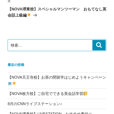
ゲ
次
次
の
ー
【NOVA堺東校】スペシャルマンツーマン おもてなし英
投
シ
会話上級編
稿
ョ
ン
検
検
索
索:
最近の投稿
【NOVA天王寺校】お茶の間留学はじめようキャンペーン
【NOVA枚方校】ご自宅でできる英会話学習
8月のCNNライブステーション♪
【NOVA堺東校】LIVESTATION おすすめ番組☆