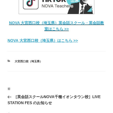
NOVA 大宮西口校（埼玉県）英会話スクール・英会話教
室はこちら >>
NOVA 大宮西口校（埼玉県）はこちら >>
カ
大宮西口校（埼玉県）
テ
ゴ
リ
ー
投
前
前
稿
の
［英会話スクールNOVA千種イオンタウン校］LIVE
ナ
投
STATION FES のお知らせ
ビ
稿