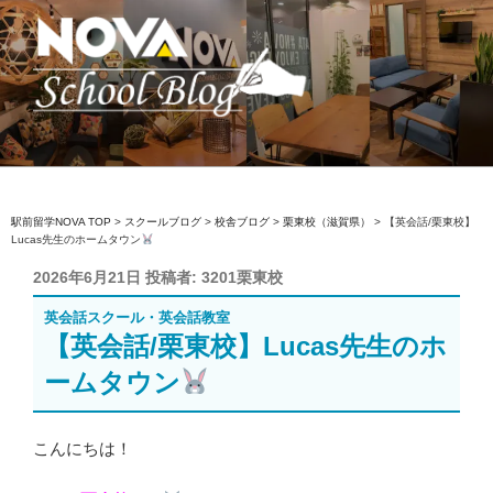
コ
ン
テ
ン
ツ
へ
駅前留学NOVA【公式】スクールブロ
英会話スクール・英会話教室
ス
グ
キ
ッ
駅前留学NOVA TOP
>
スクールブログ
>
校舎ブログ
>
栗東校（滋賀県）
>
【英会話/栗東校】
Lucas先生のホームタウン
プ
投
2026年6月21日
投稿者:
3201栗東校
稿
英会話スクール・英会話教室
日:
【英会話/栗東校】Lucas先生のホ
ームタウン
こんにちは！