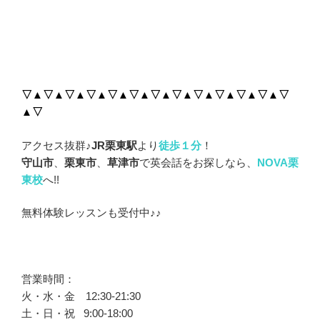
▽▲▽▲▽▲▽▲▽▲▽▲▽▲▽▲▽▲▽▲▽▲▽▲▽
▲▽
アクセス抜群♪
JR栗東駅
より
徒歩１分
！
守山市
、
栗東市
、
草津市
で英会話をお探しなら、
NOVA栗
東校
へ!!
無料体験レッスンも受付中♪♪
営業時間：
火・水・金 12:30-21:30
土・日・祝 9:00-18:00