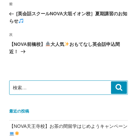
投
前
前
稿
の
[英会話スクールNOVA大垣イオン校］夏期講習のお知
ナ
投
らせ
ビ
稿
ゲ
次
次
の
ー
【NOVA前橋校】
大人気
おもてなし英会話申込間
投
シ
近！
稿
ョ
ン
検
検
索
索:
最近の投稿
【NOVA天王寺校】お茶の間留学はじめようキャンペーン