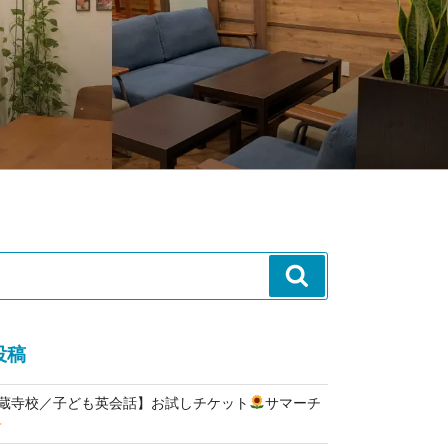
検
索
投稿
高蔵寺校／子ども英会話】お試しチケット
サマーチ