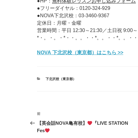
●HP：
無料体験レッスンお申し込みフォーム
●フリーダイヤル：0120-324-929
●NOVA下北沢校：03-3460-9367
定休日：月曜・金曜
営業時間：平日 12:30～21:30／土日祝 9:00～1
*・。・。・*・・。。・・*。。・・*。。・・
NOVA 下北沢校（東京都）はこちら >>
カ
下北沢校（東京都）
テ
ゴ
リ
ー
投
前
前
稿
の
【英会話NOVA亀有校】
『LIVE STATION
投
Fes
ナ
稿