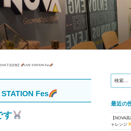
公式】スクールブログ
NOVA下北沢校】
LIVE STATION Fes
検
索:
 STATION Fes
最近の
です
【NOVA
ャレンジ