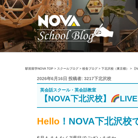
コ
ン
テ
ン
ツ
へ
ス
キ
駅前留学NOVA【
英会話スクール・英会話教室
ッ
駅前留学NOVA TOP
>
スクールブログ
>
校舎ブログ
>
下北沢校（東京都）
>
【
プ
投
2026年6月16日
投稿者:
3217下北沢校
稿
英会話スクール・英会話教室
日:
【NOVA下北沢校】
LIVE
Hello
！NOVA下北沢校