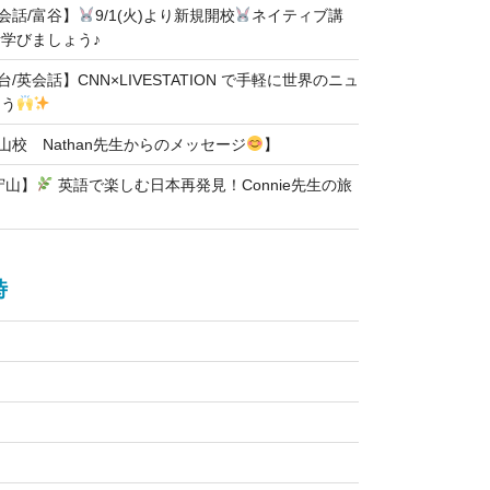
英会話/富谷】
9/1(火)より新規開校
ネイティブ講
学びましょう♪
台/英会話】CNN×LIVESTATION で手軽に世界のニュ
ろう
石山校 Nathan先生からのメッセージ
】
守山】
英語で楽しむ日本再発見！Connie先生の旅
時