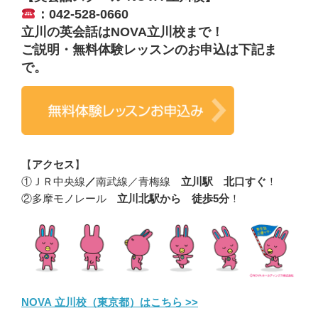
：042-528-0660
立川の英会話は
NOVA立川校
まで！
ご説明・無料体験レッスンのお申込は下記ま
で。
【
アクセス
】
①ＪＲ中央線
／
南武線／青梅線
立川駅 北口すぐ
！
②多摩モノレール
立川北駅から 徒歩5分
！
NOVA 立川校（東京都）はこちら >>