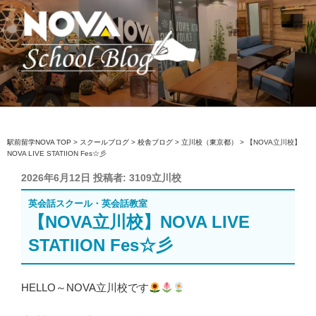
コ
ン
テ
ン
ツ
へ
駅前留学NOVA【公式】スクールブロ
英会話スクール・英会話教室
ス
グ
キ
ッ
駅前留学NOVA TOP
>
スクールブログ
>
校舎ブログ
>
立川校（東京都）
>
【NOVA立川校】
NOVA LIVE STATIION Fes☆彡
プ
投
2026年6月12日
投稿者:
3109立川校
稿
英会話スクール・英会話教室
日:
【NOVA立川校】NOVA LIVE
STATIION Fes☆彡
HELLO～NOVA立川校です