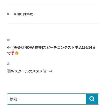
カ
立川校（東京都）
テ
ゴ
リ
ー
投
前
前
稿
の
[英会話NOVA福井]スピーチコンテスト申込は6/14ま
ナ
投
で
ビ
稿
ゲ
次
次
の
ー
Wスクールのススメ
投
シ
稿
ョ
ン
検
検
索
索: