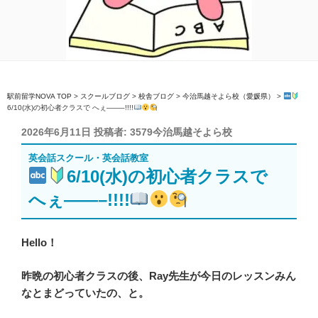
駅前留学NOVA TOP
>
スクールブログ
>
校舎ブログ
>
今治馬越そよら校（愛媛県）
>
6/10(水)の初心者クラスで へぇ——–!!!!
投
2026年6月11日
投稿者:
3579今治馬越そよら校
稿
英会話スクール・英会話教室
日:
6/10(水)の初心者クラスで
へぇ——–!!!!
Hello！
昨晩の初心者クラスの後、Ray先生が今日のレッスンみん
なとまどっていたの、と。