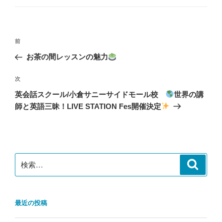
ゴ
リ
ー
投
前
前
稿
の
お茶の間レッスンの魅力
ナ
投
ビ
稿
次
次
ゲ
の
英会話スクール/小倉サニーサイドモール校
世界の講
投
ー
師と英語三昧！LIVE STATION Fes開催決定
稿
シ
ョ
ン
検
検
索
索:
最近の投稿