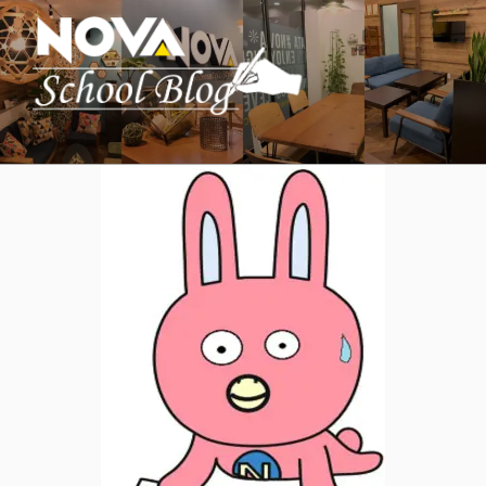
コ
ン
テ
ン
ツ
へ
駅前留学NOVA【公式】スクールブロ
英会話スクール・英会話教室
ス
グ
キ
ッ
プ