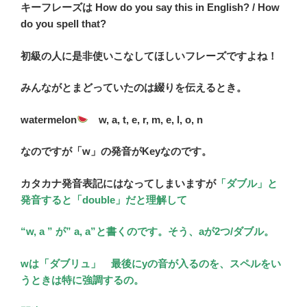
キーフレーズは How do you say this in English? / How
do you spell that?
初級の人に是非使いこなしてほしいフレーズですよね！
みんながとまどっていたのは綴りを伝えるとき。
watermelon
w, a, t, e, r, m, e, l, o, n
なのですが「w」の発音がKeyなのです。
カタカナ発音表記にはなってしまいますが
「ダブル」と
発音すると「double」だと理解して
“w, a ” が” a, a”と書くのです。そう、aが2つ/ダブル。
wは「ダブリュ」 最後にyの音が入るのを、スペルをい
うときは特に強調するの。