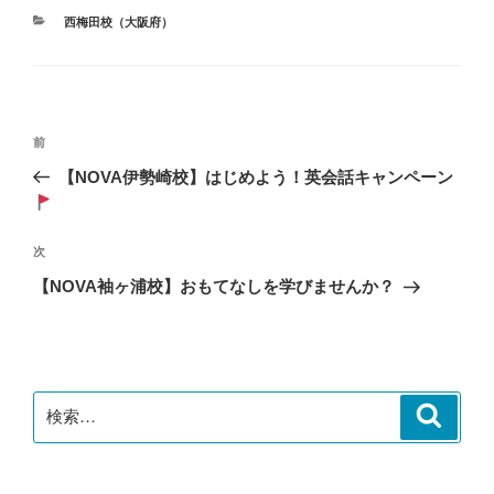
カ
西梅田校（大阪府）
テ
ゴ
リ
ー
投
前
前
稿
の
【NOVA伊勢崎校】はじめよう！英会話キャンペーン
ナ
投
ビ
稿
ゲ
次
次
の
ー
【NOVA袖ヶ浦校】おもてなしを学びませんか？
投
シ
稿
ョ
ン
検
検
索
索: