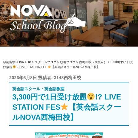
コ
ン
テ
ン
ツ
へ
駅前留学NOVA【公式】スクールブロ
英会話スクール・英会話教室
ス
グ
キ
ッ
駅前留学NOVA TOP
>
スクールブログ
>
校舎ブログ
>
西梅田校（大阪府）
>
3,300円で1日受
け放題
!? LIVE STATION FES
【英会話スクールNOVA西梅田校】
プ
投
2026年6月8日
投稿者:
3148西梅田校
稿
英会話スクール・英会話教室
日:
3,300円で1日受け放題
!? LIVE
STATION FES
【英会話スクー
ルNOVA西梅田校】