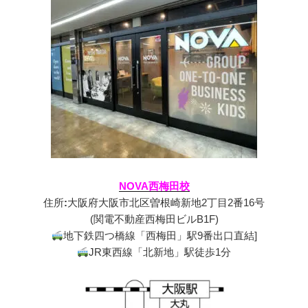
NOVA西梅田校
住所
:
大阪府大阪市北区曽根崎新地2丁目2番16号
(関電不動産西梅田ビルB1F)
地下鉄四つ橋線「西梅田」駅9番出口直結]
JR東西線「北新地」駅徒歩1分