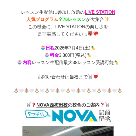
レッスン生配信に参加し放題の
LIVE STATION
人気プログラム
全76レッスン
が大集合
この機会に、LIVE STATIONの楽しさを
是非実感してくださいっ
日程
2026年7月4日(土)
料金
3,300円(税込)
内容
レッスン生配信最大38レッスン受講可能
お問い合わせは
当校
まで
NOVA西梅田校
の校舎のご案内