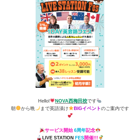
Hello!
NOVA西梅田校
です
朝
から晩
まで英語漬け
BIGイベント
のご案内です
サービス開始
6周年
記念
LIVE STATION
FES
開催!!!