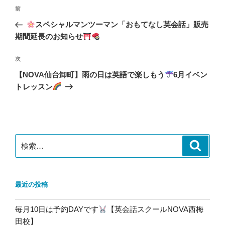
投
前
前
稿
の
スペシャルマンツーマン「おもてなし英会話」販売
ナ
投
期間延長のお知らせ
ビ
稿
ゲ
次
次
の
ー
【NOVA仙台卸町】雨の日は英語で楽しもう
6月イベン
投
シ
トレッスン
稿
ョ
ン
検
検
索
索:
最近の投稿
毎月10日は予約DAYです
【英会話スクールNOVA西梅
田校】