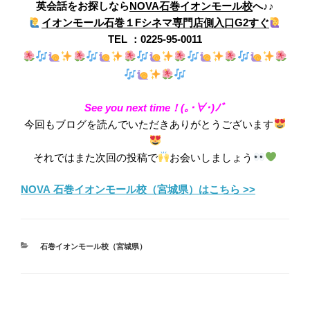
英会話をお探しなら
NOVA石巻イオンモール校
へ♪♪
イオンモール石巻１Fシネマ専門店側入口G2すぐ
TEL ：0225-95-0011
See you next time！(｡･∀･)ﾉﾞ
今回もブログを読んでいただきありがとうございます
それではまた次回の投稿で
お会いしましょう
NOVA 石巻イオンモール校（宮城県）はこちら >>
カ
石巻イオンモール校（宮城県）
テ
ゴ
リ
ー