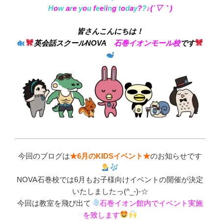
H
o
w
a
r
e
y
o
u
f
e
e
l
i
n
g
t
o
d
a
y
?
?
♪(´▽｀)
皆さんこんにちは！
英会話スクールNOVA
石巻イオンモール校
です
今回のブログは
★
6月
のKIDSイベント★
のお知らせです
NOVA石巻校では6月もお子様向けイベントの開催が決定
いたしましたっ(^_-)-☆
今回は教室を飛び出て
石巻イオン館内でイベント実施
を致します