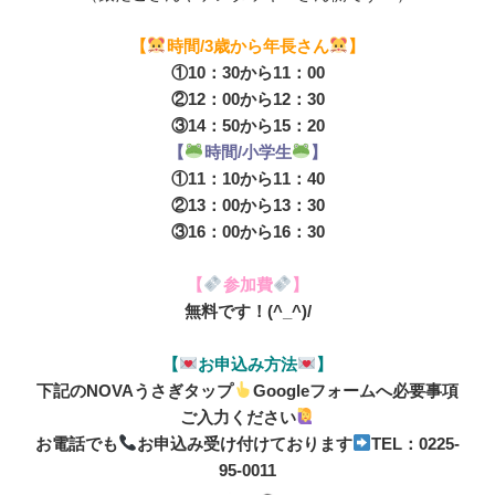
【
時間/3歳から年長さん
】
①10：30から11：00
②12：00から12：30
③14：50から15：20
【
時間/小学生
】
①11：10から11：40
②13：00から13：30
③16：00から16：30
【
参加費
】
無料です！(^_^)/
【
お申込み方法
】
下記のNOVAうさぎタップ
Googleフォームへ必要事項
ご入力ください
お電話でも
お申込み受け付けております
TEL：0225-
95-0011