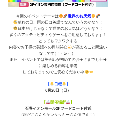
今回のイベントテーマは
世界のお天気
晴れの日、雨の日は英語でなんていうのかな？！
日本だけじゃなくて世界のお天気はどうかな？！
多くの
アクティビティやゲーム
をご用意しております！
とってもワクワクする
内容でお子様の英語への興味関心
が高まること間違い
なしです(｀・ω・´)ゞ
また、イベントでは英会話が初めてのお子さまでも十分
に楽しめる内容を準備
しておりますのでご安心くださいネ
【
日程
】
6月28日（日）
【
開催場所
】
石巻イオンモール2Fフードコート付近
（銀だこさんやケンタッキーさん側です！）