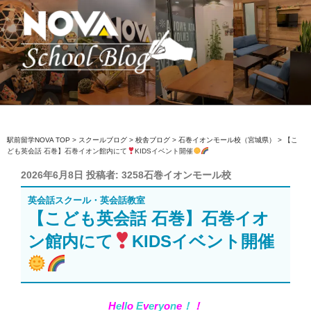
コ
ン
テ
ン
ツ
へ
駅前留学NOVA【公式】スクールブロ
英会話スクール・英会話教室
ス
グ
キ
ッ
駅前留学NOVA TOP
>
スクールブログ
>
校舎ブログ
>
石巻イオンモール校（宮城県）
>
【こ
ども英会話 石巻】石巻イオン館内にて
KIDSイベント開催
プ
投
2026年6月8日
投稿者:
3258石巻イオンモール校
稿
英会話スクール・英会話教室
日:
【こども英会話 石巻】石巻イオ
ン館内にて
KIDSイベント開催
H
e
l
l
o
E
v
e
r
y
o
n
e
！
！