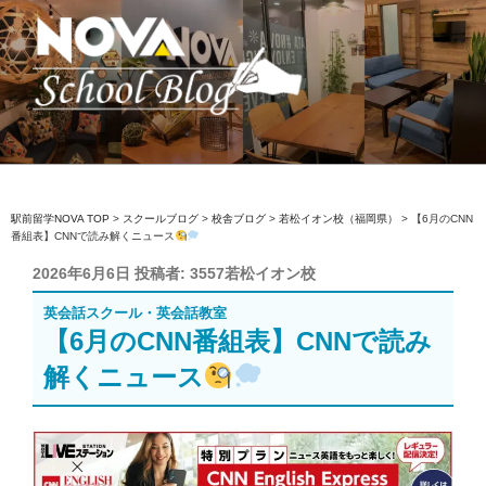
コ
ン
テ
ン
ツ
へ
駅前留学NOVA【公式】スクールブロ
英会話スクール・英会話教室
ス
グ
キ
ッ
駅前留学NOVA TOP
>
スクールブログ
>
校舎ブログ
>
若松イオン校（福岡県）
>
【6月のCNN
番組表】CNNで読み解くニュース
プ
投
2026年6月6日
投稿者:
3557若松イオン校
稿
英会話スクール・英会話教室
日:
【6月のCNN番組表】CNNで読み
解くニュース