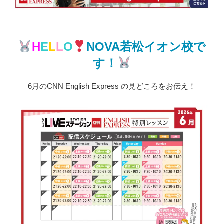
H
E
L
L
O
NOVA若松イオン校で
す！
6月のCNN English Express の見どころをお伝え！