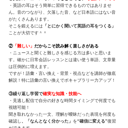
・英語の耳はそう簡単に習得できるものではありませ
ん。音のつながり、欠落した音、など日本語にはない音
がたくさんあります。
そこを鍛えるには
「とにかく聞いて英語の耳をつくる」
ことが大切です＾＾
②
「難しい」
だからこそ読み解く楽しさがある
・ニュースと聞くと難しさを感じる方は多いと思いま
す。確かに日常会話レッスンとは違い使う単語、文章量
は圧倒的に増えます。
ですが！語彙・言い換え・背景・視点などを講師が徹底
解説！特に語彙の言い換えでボキャブラリー力アップ！
③繰り返し学習で
確実な知識・技能へ
・見逃し配信で自分の好きな時間タイミングで何度でも
視聴可能！
聞き取れなかった一文、理解が曖昧だった表現を何度も
確認し
、「なんとなく分かった」
を
“確信に変える”
復習
ができます。