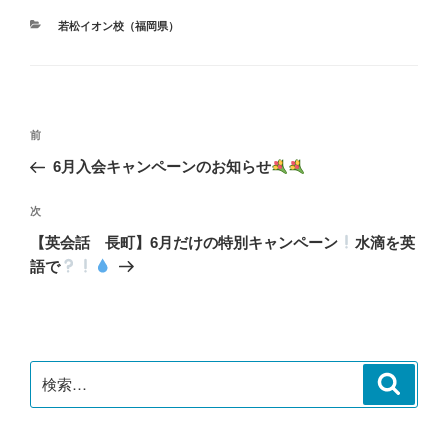
カ
若松イオン校（福岡県）
テ
ゴ
リ
ー
投
前
前
稿
の
6月入会キャンペーンのお知らせ
ナ
投
ビ
稿
次
次
ゲ
の
【英会話 長町】6月だけの特別キャンペーン
水滴を英
投
ー
語で
稿
シ
ョ
ン
検
検
索
索: