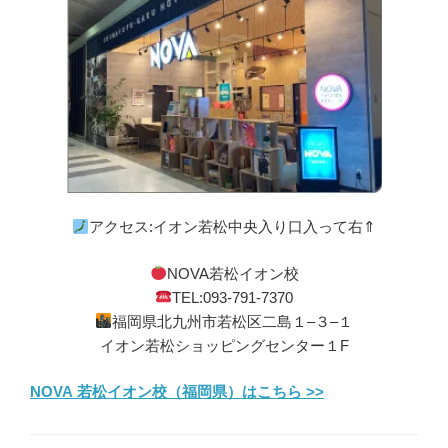
アクセス:イオン若松中央入り口入って右⇑
NOVA若松イオン校
TEL:093-791-7370
福岡県北九州市若松区二島１–３–１
イオン若松ショッピングセンター１F
NOVA 若松イオン校（福岡県）はこちら >>