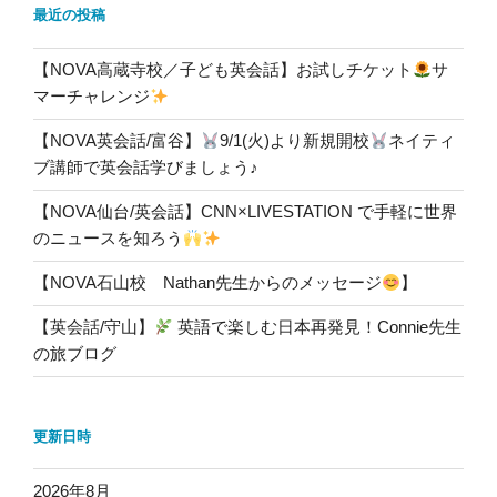
最近の投稿
【NOVA高蔵寺校／子ども英会話】お試しチケット
サ
マーチャレンジ
【NOVA英会話/富谷】
9/1(火)より新規開校
ネイティ
ブ講師で英会話学びましょう♪
【NOVA仙台/英会話】CNN×LIVESTATION で手軽に世界
のニュースを知ろう
【NOVA石山校 Nathan先生からのメッセージ
】
【英会話/守山】
英語で楽しむ日本再発見！Connie先生
の旅ブログ
更新日時
2026年8月