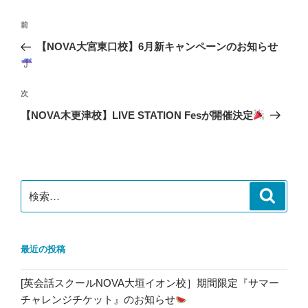
投
前
前
稿
の
【NOVA大宮東口校】6月新キャンペーンのお知らせ
ナ
投
ビ
稿
ゲ
次
次
の
ー
【NOVA木更津校】LIVE STATION Fesが開催決定
投
シ
稿
ョ
ン
検
検
索
索:
最近の投稿
[英会話スクールNOVA大垣イオン校］期間限定『サマー
チャレンジチケット』のお知らせ