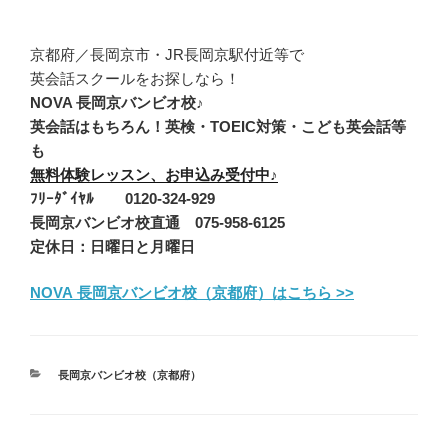
京都府／長岡京市・JR長岡京駅付近等で
英会話スクールをお探しなら！
NOVA 長岡京バンビオ校♪
英会話はもちろん！英検・TOEIC対策・こども英会話等
も
無料体験レッスン、お申込み受付中♪
ﾌﾘｰﾀﾞｲﾔﾙ 0120-324-929
長岡京バンビオ校直通 075-958-6125
定休日：日曜日と月曜日
NOVA 長岡京バンビオ校（京都府）はこちら >>
カ
長岡京バンビオ校（京都府）
テ
ゴ
リ
ー