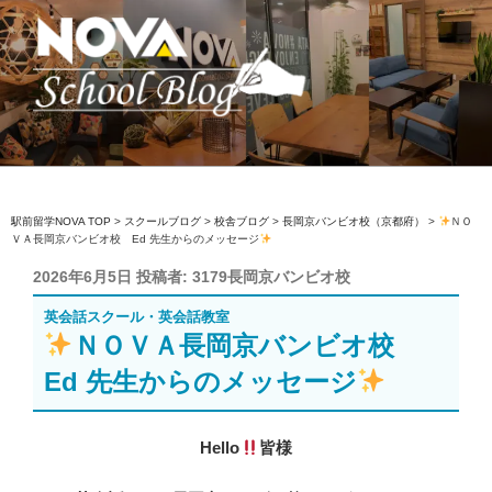
コ
ン
テ
ン
ツ
へ
駅前留学NOVA【公式】スクールブロ
英会話スクール・英会話教室
ス
グ
キ
ッ
駅前留学NOVA TOP
>
スクールブログ
>
校舎ブログ
>
長岡京バンビオ校（京都府）
>
ＮＯ
ＶＡ長岡京バンビオ校 Ed 先生からのメッセージ
プ
投
2026年6月5日
投稿者:
3179長岡京バンビオ校
稿
英会話スクール・英会話教室
日:
ＮＯＶＡ長岡京バンビオ校
Ed 先生からのメッセージ
Hello
皆様