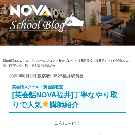
コ
ン
テ
ン
ツ
へ
駅前留学NOVA【公式】スクールブロ
英会話スクール・英会話教室
ス
グ
キ
ッ
駅前留学NOVA TOP
>
スクールブログ
>
校舎ブログ
>
福井駅前校（福井県）
>
[英会話NOVA
福井]丁寧なやり取りで人気
講師紹介
プ
投
2026年6月1日
投稿者:
3527福井駅前校
稿
英会話スクール・英会話教室
日:
[英会話NOVA福井]丁寧なやり取
りで人気
講師紹介
こんにちは！