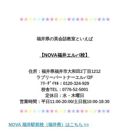
★
★
★
★
★
★
★
★
★
★
★
★
★
★
★
★
★
★
★
★
★
福井県の英会話教室といえば
【NOVA福井エルパ校】
住所：福井県福井市大和田2丁目1212
ラブリーパートナーエルパ2F
ﾌﾘｰﾀﾞｲﾔﾙ：0120-324-929
校舎TEL：0776-52-5001
定休日：水・木曜日
営業時間：平日11:00-20:00/土日祝10:00-18:30
★
★
★
★
★
★
★
★
★
★
★
★
★
★
★
★
★
★
★
★
★
NOVA 福井駅前校（福井県）はこちら >>