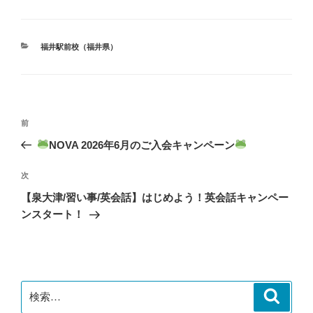
カ
福井駅前校（福井県）
テ
ゴ
リ
ー
投
前
前
稿
の
NOVA 2026年6月のご入会キャンペーン
ナ
投
ビ
稿
次
次
ゲ
の
【泉大津/習い事/英会話】はじめよう！英会話キャンペー
投
ー
ンスタート！
稿
シ
ョ
ン
検
検
索
索: