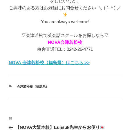
をしたいなど、
ご興味のある方はお気軽にお問合せください ＼ (＾＾) ／
You are always welcome!
▽会津若松で英会話スクールをお探しなら▽
NOVA会津若松校
校舎直通TEL：0242-26-4771
NOVA 会津若松校（福島県）はこちら >>
カ
会津若松校（福島県）
テ
ゴ
リ
ー
投
前
前
稿
の
【NOVA大阪本校】Eunsuk先生からお便り