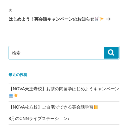
ナ
投
ビ
稿
次
次
ゲ
の
はじめよう！英会話キャンペーンのお知らせ
投
ー
稿
シ
ョ
ン
検
検
索
索:
最近の投稿
【NOVA天王寺校】お茶の間留学はじめようキャンペーン
【NOVA枚方校】ご自宅でできる英会話学習
8月のCNNライブステーション♪