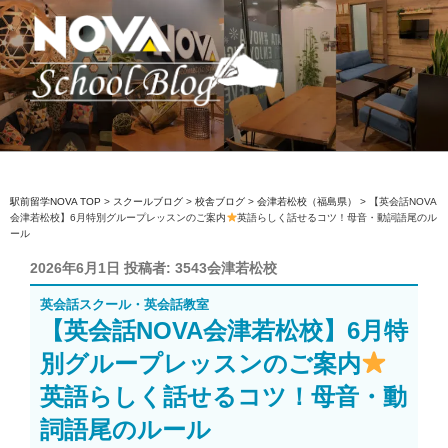
コ
ン
テ
ン
ツ
へ
駅前留学NOVA【公式】スクールブロ
英会話スクール・英会話教室
ス
グ
キ
ッ
駅前留学NOVA TOP
>
スクールブログ
>
校舎ブログ
>
会津若松校（福島県）
>
【英会話NOVA
会津若松校】6月特別グループレッスンのご案内
英語らしく話せるコツ！母音・動詞語尾のル
プ
ール
投
2026年6月1日
投稿者:
3543会津若松校
稿
英会話スクール・英会話教室
日:
【英会話NOVA会津若松校】6月特
別グループレッスンのご案内
英語らしく話せるコツ！母音・動
詞語尾のルール