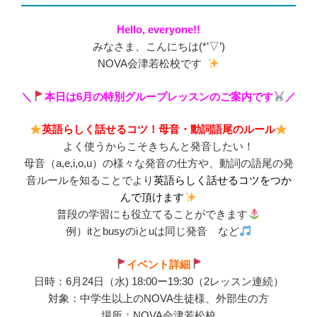
Hello, everyone!!
みなさま、こんにちは(*’▽’)
NOVA会津若松校です
＼
本日は6月の特別グループレッスンのご案内です
／
英語らしく話せるコツ！母音・動詞語尾のルール
よく使うからこそきちんと発音したい！
母音（a,e,i,o,u）の様々な発音の仕方や、動詞の語尾の発
音ルールを知ることでより
英語らしく話せるコツをつか
んで頂けます
普段の学習にも役立てることができます
例）itとbusyのiとuは同じ発音 など
イベント詳細
日時：6月24日（水) 18:00ー19:30（2レッスン連続）
対象：中学生以上のNOVA生徒様、外部生の方
場所：NOVA会津若松校