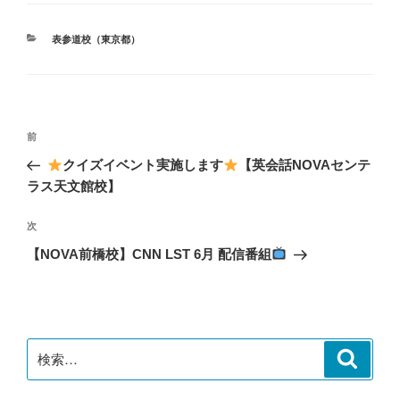
カ
表参道校（東京都）
テ
ゴ
リ
ー
投
前
前
稿
の
クイズイベント実施します
【英会話NOVAセンテ
ナ
投
ラス天文館校】
ビ
稿
ゲ
次
次
の
ー
【NOVA前橋校】CNN LST 6月 配信番組
投
シ
稿
ョ
ン
検
検
索
索: