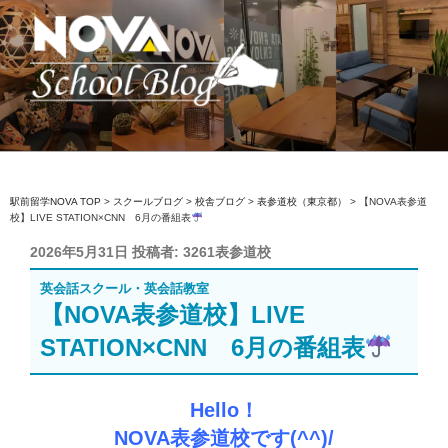
コ
ン
テ
ン
ツ
へ
駅前留学NOVA【公式】スクールブロ
英会話スクール・英会話教室
ス
グ
キ
ッ
駅前留学NOVA TOP
>
スクールブログ
>
校舎ブログ
>
表参道校（東京都）
>
【NOVA表参道
校】LIVE STATION×CNN 6月の番組表
プ
投
2026年5月31日
投稿者:
3261表参道校
稿
英会話スクール・英会話教室
日:
【NOVA表参道校】LIVE
STATION×CNN 6月の番組表
Hello！
NOVA表参道校です(^^)/