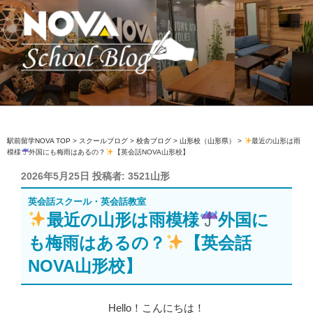
コ
ン
テ
ン
ツ
へ
駅前留学NOVA【公式】スクールブロ
英会話スクール・英会話教室
ス
グ
キ
ッ
駅前留学NOVA TOP
>
スクールブログ
>
校舎ブログ
>
山形校（山形県）
>
最近の山形は雨
模様
外国にも梅雨はあるの？
【英会話NOVA山形校】
プ
投
2026年5月25日
投稿者:
3521山形
稿
英会話スクール・英会話教室
日:
最近の山形は雨模様
外国に
も梅雨はあるの？
【英会話
NOVA山形校】
Hello！こんにちは！