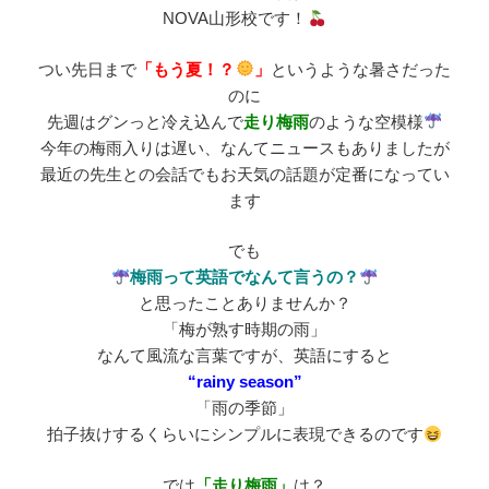
NOVA山形校です！
つい先日まで
「もう夏！？
」
というような暑さだった
のに
先週はグンっと冷え込んで
走り梅雨
のような空模様
今年の梅雨入りは遅い、なんてニュースもありましたが
最近の先生との会話でもお天気の話題が定番になってい
ます
でも
梅雨って英語でなんて言うの？
と思ったことありませんか？
「梅が熟す時期の雨」
なんて風流な言葉ですが、英語にすると
“rainy season”
「雨の季節」
拍子抜けするくらいにシンプルに表現できるのです
では
「走り梅雨」
は？