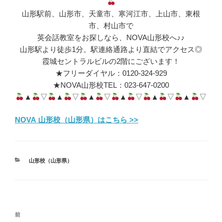
山形駅前、山形市、天童市、寒河江市、上山市、東根
市、村山市で
英会話教室をお探しなら、NOVA山形校へ♪♪
山形駅より徒歩1分。駅連絡通路より直結でアクセス◎
霞城セントラルビルの2階にございます！
★フリーダイヤル：0120-324-929
★NOVA山形校TEL：023-647-0200
▲
▽
▲
▽
▲
▽
▲
▽
▲
▽
▲
▽
NOVA 山形校（山形県）はこちら >>
カ
山形校（山形県）
テ
ゴ
リ
ー
投
前
前