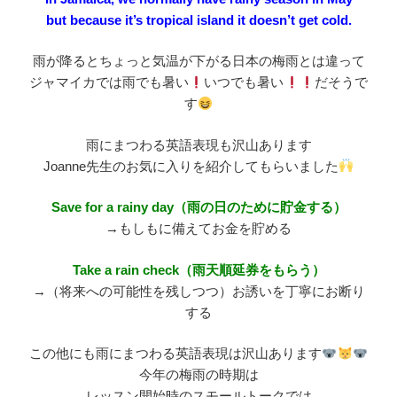
but because it’s tropical island it doesn’t get cold.
雨が降るとちょっと気温が下がる日本の梅雨とは違って
ジャマイカでは雨でも暑い
いつでも暑い
だそうで
す
雨にまつわる英語表現も沢山あります
Joanne先生のお気に入りを紹介してもらいました
Save for a rainy day（雨の日のために貯金する）
→もしもに備えてお金を貯める
Take a rain check（雨天順延券をもらう）
→（将来への可能性を残しつつ）お誘いを丁寧にお断り
する
この他にも雨にまつわる英語表現は沢山あります
今年の梅雨の時期は
レッスン開始時のスモールトークでは