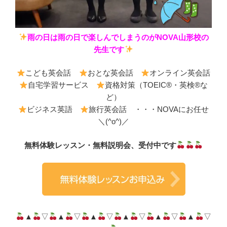
雨の日は雨の日で楽しんでしまうのがNOVA山形校の
先生です
こども英会話
おとな英会話
オンライン英会話
自宅学習サービス
資格対策（TOEIC®・英検®な
ど）
ビジネス英語
旅行英会話 ・・・NOVAにお任せ
＼(^o^)／
無料体験レッスン・無料説明会、受付中です
▲
▽
▲
▽
▲
▽
▲
▽
▲
▽
▲
▽