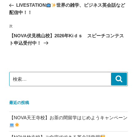
稿
の
LIVESTATION
世界の雑学、ビジネス英会話など
ナ
投
配信中！！
ビ
稿
ゲ
次
次
の
ー
【NOVA伏見桃山校】2026年Kiｄｓ スピーチコンテス
投
シ
ト申込受付中！
稿
ョ
ン
検
検
索
索:
最近の投稿
【NOVA天王寺校】お茶の間留学はじめようキャンペーン