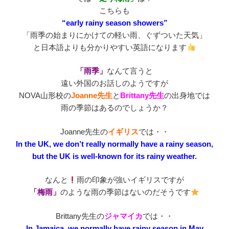
こちらも
“early rainy season showers”
「雨季の始まりにかけての軽い雨、ぐずついた天気」
と日本語よりも分かりやすい英語になります
「雨季」
なんて言うと
遠い外国のお話しのようですが
NOVA山形校の
Joanne先生
と
Brittany先生
の出身地では
雨の季節はあるのでしょうか？
Joanne先生の
イギリス
では・・
In the UK, we don’t really normally have a rainy season,
but the UK is well-known for its rainy weather.
なんと
雨の印象が強いイギリスですが
「梅雨」
のような雨の季節はないのだそうです
Brittany先生の
ジャマイカ
では・・
In Jamaica, we normally have rainy season in May