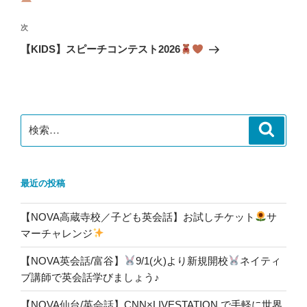
ビ
稿
ゲ
次
次
の
ー
【KIDS】スピーチコンテスト2026
投
シ
稿
ョ
ン
検
検
索
索:
最近の投稿
【NOVA高蔵寺校／子ども英会話】お試しチケット
サ
マーチャレンジ
【NOVA英会話/富谷】
9/1(火)より新規開校
ネイティ
ブ講師で英会話学びましょう♪
【NOVA仙台/英会話】CNN×LIVESTATION で手軽に世界