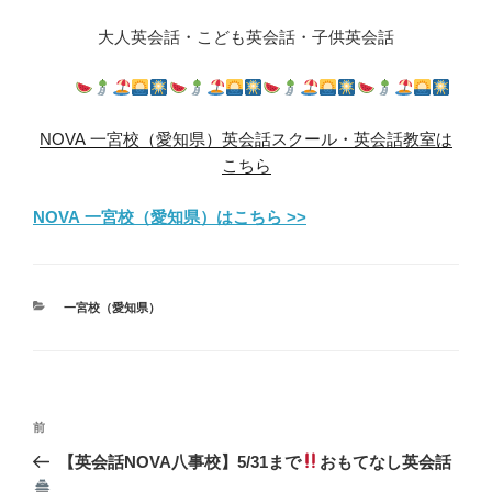
大人英会話・こども英会話・子供英会話
NOVA 一宮校（愛知県）英会話スクール・英会話教室は
こちら
NOVA 一宮校（愛知県）はこちら >>
カ
一宮校（愛知県）
テ
ゴ
リ
ー
投
前
前
稿
の
【英会話NOVA八事校】5/31まで
おもてなし英会話
ナ
投