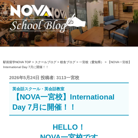
コ
ン
テ
ン
ツ
へ
駅前留学NOVA【公式】スクールブロ
英会話スクール・英会話教室
ス
グ
キ
ッ
駅前留学NOVA TOP
>
スクールブログ
>
校舎ブログ
>
一宮校（愛知県）
>
【NOVA一宮校】
International Day 7月に開催！！
プ
投
2026年5月24日
投稿者:
3113一宮校
稿
英会話スクール・英会話教室
日:
【NOVA一宮校】International
Day 7月に開催！！
HELLO！
NOVA一宮校です