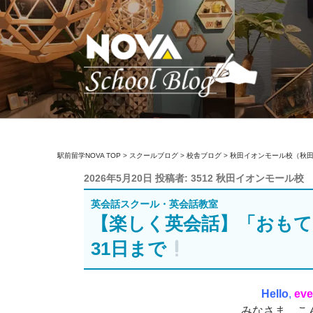
コ
ン
テ
ン
ツ
へ
ス
キ
駅前留学NOVA【
英会話スクール・英会話教室
ッ
駅前留学NOVA TOP
>
スクールブログ
>
校舎ブログ
>
秋田イオンモール校（秋
プ
投
2026年5月20日
投稿者:
3512 秋田イオンモール校
稿
英会話スクール・英会話教室
日:
【楽しく英会話】「おもて
31日まで
Hello
,
eve
みなさま、こんに