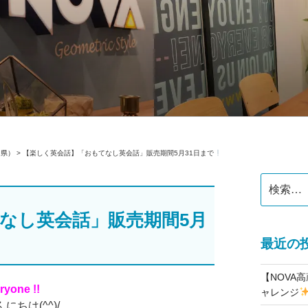
公式】スクールブログ
田県）
>
【楽しく英会話】「おもてなし英会話」販売期間5月31日まで
検
索:
なし英会話」販売期間5月
最近の
【NOVA
ryone !!
ャレンジ
ちは(^^)/