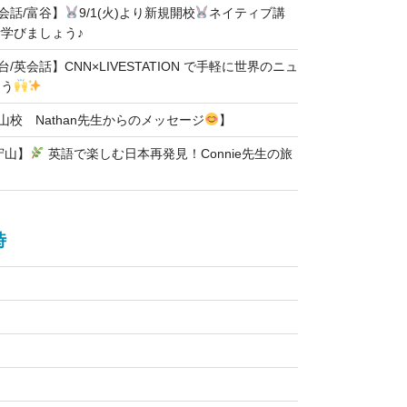
英会話/富谷】
9/1(火)より新規開校
ネイティブ講
学びましょう♪
台/英会話】CNN×LIVESTATION で手軽に世界のニュ
ろう
石山校 Nathan先生からのメッセージ
】
守山】
英語で楽しむ日本再発見！Connie先生の旅
時