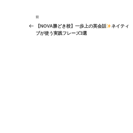
ー
投
前
前
稿
の
【NOVA勝どき校】一歩上の英会話
ネイティ
投
ブが使う実践フレーズ3選
ナ
稿
ビ
ゲ
ー
シ
ョ
ン