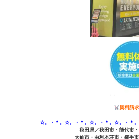
資料請
☆。・＊。☆。・＊。☆。・＊。☆。・＊
秋田県／秋田市・能代市
大仙市・由利本荘市・横手