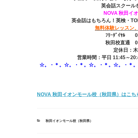
英会話スクール
NOVA 秋田イ
英会話はもちろん！英検・TO
無料体験レッスン、
ﾌﾘｰﾀﾞｲﾔﾙ 01
秋田校直通 018
定休日：
営業時間：平日 11:45～20:4
☆。・＊。☆。・＊。☆。・＊。☆。・＊
NOVA 秋田イオンモール校（秋田県）はこちら
カ
秋田イオンモール校（秋田県）
テ
ゴ
リ