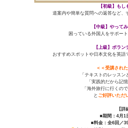
【初級】もし
道案内や簡単な質問への返答など、
【中級】やって
困っている外国人をサポー
【上級】ボラン
おすすめスポットや日本文化を英語
＜＜受講され
「テキストのレッスン
「実践的だから記
「海外旅行に行くの
と
ご好評いただ
【詳
■期間：4月1
■料金：全6回／39