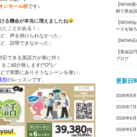
【NOVA
イオンモール校
です♪
師で英会話
ける機会が本当に増えましたね
【NOVA仙
れたことがある！」
ースを知
けど、声を掛けられなかった」
【NOVA
けど、説明できなかった」
【英会話/
対応できる英語力が身に付く
ブログ
】
をご紹介致します(^O^)／
などで実際にありそうなシーンを使い、
践型
のレッスンです。
更新日
2026年8月
2026年7月
2026年6月
2026年5月