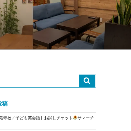
検
索
投稿
高蔵寺校／子ども英会話】お試しチケット
サマーチ