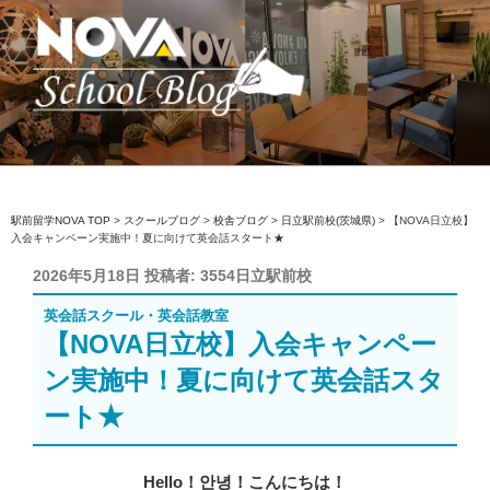
コ
ン
テ
ン
ツ
へ
駅前留学NOVA【公式】スクールブロ
英会話スクール・英会話教室
ス
グ
キ
ッ
駅前留学NOVA TOP
>
スクールブログ
>
校舎ブログ
>
日立駅前校(茨城県)
>
【NOVA日立校】
入会キャンペーン実施中！夏に向けて英会話スタート★
プ
投
2026年5月18日
投稿者:
3554日立駅前校
稿
英会話スクール・英会話教室
日:
【NOVA日立校】入会キャンペー
ン実施中！夏に向けて英会話スタ
ート★
Hello！안녕！こんにちは！