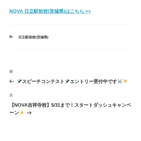
NOVA 日立駅前校(茨城県)はこちら >>
カ
日立駅前校(茨城県)
テ
ゴ
リ
ー
投
前
前
稿
の
スピーチコンテスト
エントリー受付中です
ナ
投
ビ
稿
次
次
ゲ
の
【NOVA吉祥寺校】5/31まで！スタートダッシュキャンペ
投
ー
ーン
稿
シ
ョ
ン