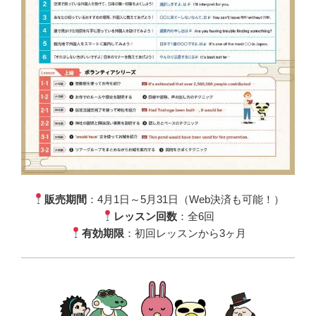
販売期間
：4月
1
日～5月31日（
Web
決済も可能！）
レッスン回数
：全6回
有効期限
：初回レッスンから3ヶ月