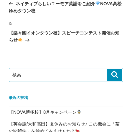
の
ネイティブらしいユーモア英語をご紹介
NOVA高松
ナ
投
ゆめタウン校
ビ
稿
ゲ
次
次
の
ー
【楽々園イオンタウン校】スピーチコンテスト開催お知
投
シ
らせ
稿
ョ
ン
検
検
索
索:
最近の投稿
【NOVA博多校】8月キャンペーン
【英会話/大和高田】夏休みのお知らせ♪ この機会に「茶
の間留学」を始めてみませんか？