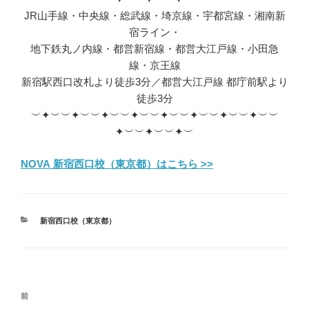
JR山手線・中央線・総武線・埼京線・宇都宮線・湘南新
宿ライン・
地下鉄丸ノ内線・都営新宿線・都営大江戸線・小田急
線・京王線
新宿駅西口改札より徒歩3分／都営大江戸線 都庁前駅より
徒歩3分
︶✦︶︶✦︶︶✦︶︶✦︶︶✦︶︶✦︶︶✦︶︶✦︶︶
✦︶︶✦︶︶✦︶
NOVA 新宿西口校（東京都）はこちら >>
カ
新宿西口校（東京都）
テ
ゴ
リ
ー
投
前
前
稿