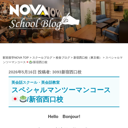
コ
ン
テ
ン
ツ
へ
駅前留学NOVA【公式】スクールブロ
英会話スクール・英会話教室
ス
グ
キ
ッ
駅前留学NOVA TOP
>
スクールブログ
>
校舎ブログ
>
新宿西口校（東京都）
>
スペシャルマ
ンツーマンコース
/新宿西口校
プ
投
2026年5月16日
投稿者:
3093新宿西口校
稿
英会話スクール・英会話教室
日:
スペシャルマンツーマンコース
/新宿西口校
Hello Bonjour!