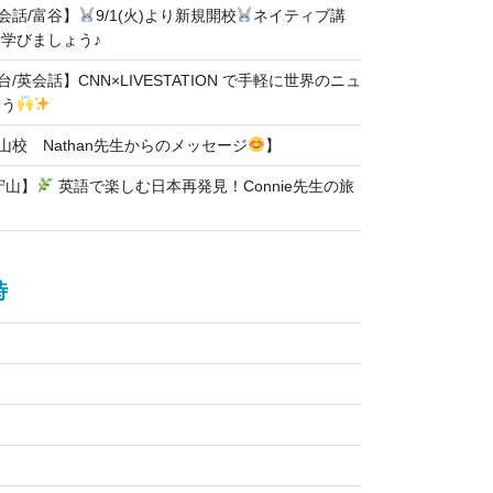
英会話/富谷】
9/1(火)より新規開校
ネイティブ講
学びましょう♪
台/英会話】CNN×LIVESTATION で手軽に世界のニュ
ろう
石山校 Nathan先生からのメッセージ
】
守山】
英語で楽しむ日本再発見！Connie先生の旅
時