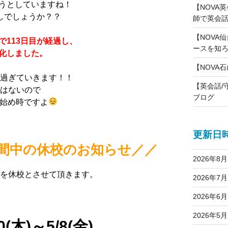
うとしていますね！
【NOVA
しでしょうか？？
師で英会話
【NOVA仙
で113日目が経過し、
ースを知
化しました。
【NOVA
は過ぎていきます！！
【英会話/
ではないので
ブログ
始め時ですよ
更新日
間中の休校のお知らせ／／
2026年8月
間を休校とさせて頂きます。
2026年7月
2026年6月
2026年5月
(木)～5/8(金)