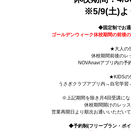
※5/9(土
◆固定制でお
ゴールデンウィーク休校期間の前後
★大人の
休校期間前後のレ
NOVAnaviアプリ内の
★KIDS
うさぎクラブアプリ内→自宅学習
※上記期間を除き月4回受講に
休校期間開けのレッ
営業再開日より順次お通いいただい
◆予約制(フリープラン・ポイ