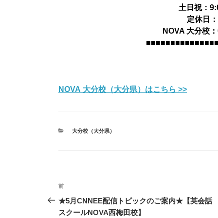
土日祝：9:0
定休日
NOVA 大分校：09
■■■■■■■■■■■■■■
NOVA 大分校（大分県）はこちら >>
カ
大分校（大分県）
テ
ゴ
リ
ー
投
前
前
稿
の
★5月CNNEE配信トピックのご案内★【英会話
投
スクールNOVA西梅田校】
ナ