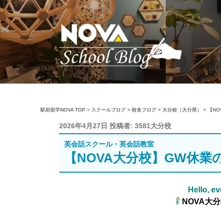
コ
ン
テ
ン
ツ
へ
ス
キ
駅前留学NOVA【
英会話スクール・英会話教室
ッ
駅前留学NOVA TOP
>
スクールブログ
>
校舎ブログ
>
大分校（大分県）
>
【N
プ
投
2026年4月27日
投稿者:
3581大分校
稿
英会話スクール・英会話教室
日:
【NOVA大分校】GW休業
Hello, e
NOVA大