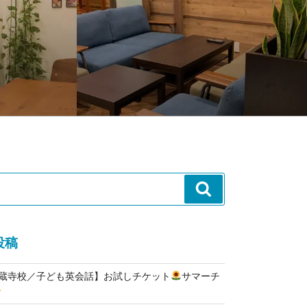
検
索
投稿
高蔵寺校／子ども英会話】お試しチケット
サマーチ