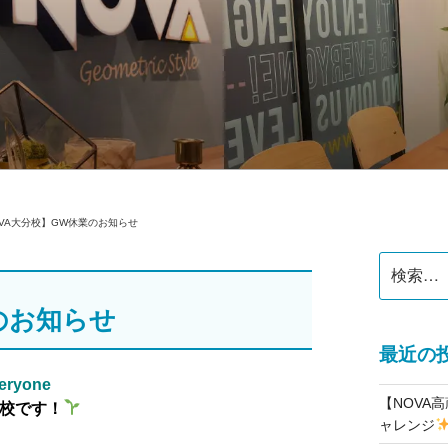
公式】スクールブログ
OVA大分校】GW休業のお知らせ
検
索:
のお知らせ
最近の
veryone
【NOVA
分校です！
ャレンジ