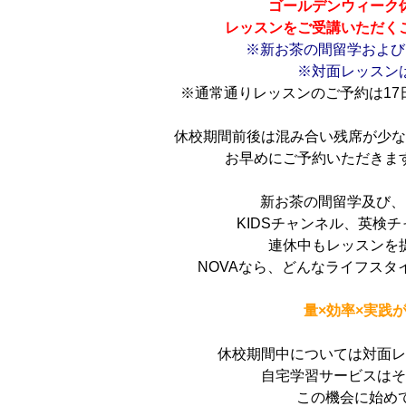
ゴールデンウィーク
レッスンをご受講いただく
※新お茶の間留学およびL
※対面レッスン
※通常通りレッスンのご予約は17
休校期間前後は混み合い残席が少
お早めにご予約いただきま
新お茶の間留学及び、L
KIDSチャンネル、英検
連休中もレッスンを
NOVAなら、どんなライフスタ
量×効率×実践
休校期間中については対面
自宅学習サービスは
この機会に始めて