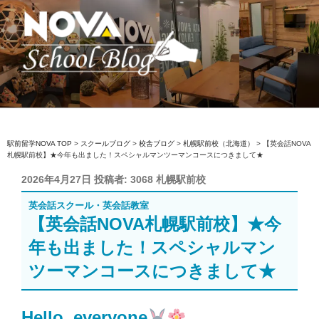
コ
ン
テ
ン
ツ
へ
駅前留学NOVA【公式】スクールブロ
英会話スクール・英会話教室
ス
グ
キ
ッ
駅前留学NOVA TOP
>
スクールブログ
>
校舎ブログ
>
札幌駅前校（北海道）
>
【英会話NOVA
札幌駅前校】★今年も出ました！スペシャルマンツーマンコースにつきまして★
プ
投
2026年4月27日
投稿者:
3068 札幌駅前校
稿
英会話スクール・英会話教室
日:
【英会話NOVA札幌駅前校】★今
年も出ました！スペシャルマン
ツーマンコースにつきまして★
Hello, everyone