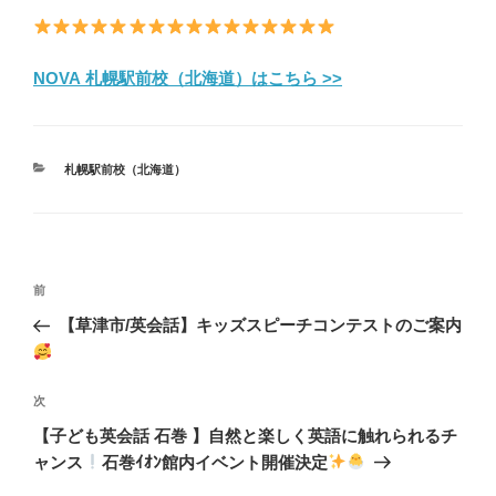
NOVA 札幌駅前校（北海道）はこちら >>
カ
札幌駅前校（北海道）
テ
ゴ
リ
ー
投
前
前
稿
の
【草津市/英会話】キッズスピーチコンテストのご案内
ナ
投
ビ
稿
ゲ
次
次
の
ー
【子ども英会話 石巻 】自然と楽しく英語に触れられるチ
投
シ
ャンス
石巻ｲｵﾝ館内イベント開催決定
稿
ョ