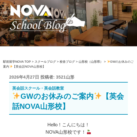
コ
ン
テ
ン
ツ
へ
駅前留学NOVA【公式】スクールブロ
英会話スクール・英会話教室
ス
グ
キ
ッ
駅前留学NOVA TOP
>
スクールブログ
>
校舎ブログ
>
山形校（山形県）
>
GWのお休みのご
案内
【英会話NOVA山形校】
プ
投
2026年4月27日
投稿者:
3521山形
稿
英会話スクール・英会話教室
日:
GWのお休みのご案内
【英会
話NOVA山形校】
Hello！こんにちは！
NOVA山形校です！