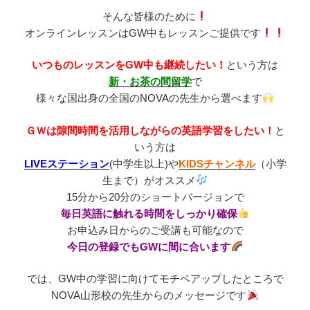
そんな皆様のために
オンラインレッスンはGW中もレッスンご提供です
いつものレッスンをGW中も継続したい！
という方は
新・お茶の間留学
で
様々な国出身の全国のNOVAの先生から選べます
ＧＷは隙間時間を活用しながらの英語学習をしたい！
と
いう方は
LIVEステーション
(中学生以上)や
KIDSチャンネル
（小学
生まで）がオススメ
15分から20分のショートバージョンで
毎日英語に触れる時間をしっかり確保
お申込み日からのご受講も可能なので
今日の登録でもGWに間に合います
では、GW中の学習に向けてモチベアップしたところで
NOVA山形校の先生からのメッセージです