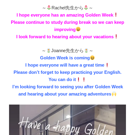
～
Rachel先生から
～
I hope everyone has an amazing Golden Week
Please continue to study during break so we can keep
improving
I look forward to hearing about your vacations
～
Joanne先生から
～
Golden Week is coming
I hope everyone will have a great time
Please don’t forget to keep practicing your English.
You can do it
I’m looking forward to seeing you after Golden Week
and hearing about your amazing adventures