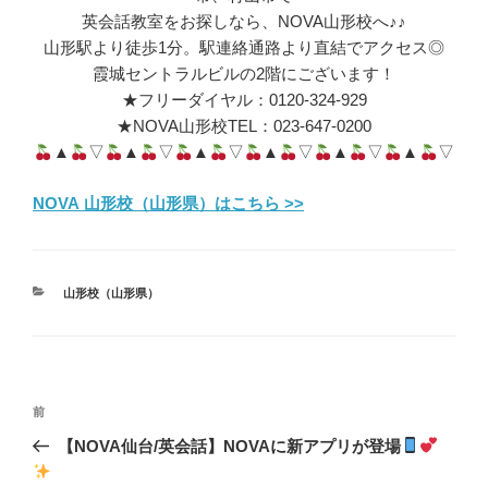
英会話教室をお探しなら、NOVA山形校へ♪♪
山形駅より徒歩1分。駅連絡通路より直結でアクセス◎
霞城セントラルビルの2階にございます！
★フリーダイヤル：0120-324-929
★NOVA山形校TEL：023-647-0200
▲
▽
▲
▽
▲
▽
▲
▽
▲
▽
▲
▽
NOVA 山形校（山形県）はこちら >>
カ
山形校（山形県）
テ
ゴ
リ
ー
投
前
前
稿
の
【NOVA仙台/英会話】NOVAに新アプリが登場
ナ
投