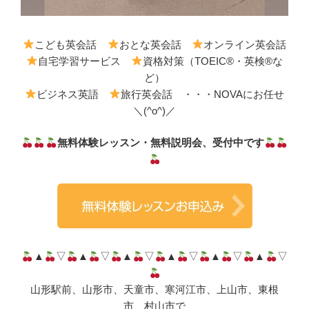
こども英会話
おとな英会話
オンライン英会話
自宅学習サービス
資格対策（TOEIC®・英検®な
ど）
ビジネス英語
旅行英会話 ・・・NOVAにお任せ
＼(^o^)／
無料体験レッスン・無料説明会、受付中です
▲
▽
▲
▽
▲
▽
▲
▽
▲
▽
▲
▽
山形駅前、山形市、天童市、寒河江市、上山市、東根
市、村山市で