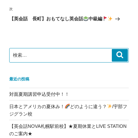
ビ
稿
ゲ
次
次
の
ー
【英会話 長町】おもてなし英会話
中級編
投
シ
稿
ョ
ン
検
検
索
索:
最近の投稿
対面夏期講習申込受付中！！
日本とアメリカの夏休み！
どのように違う？
/宇部フ
ジグラン校
【英会話NOVA札幌駅前校】★夏期休業とLIVE STATION
のご案内★