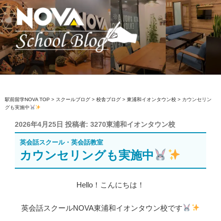
コ
ン
テ
ン
ツ
へ
駅前留学NOVA【公式】スクールブロ
英会話スクール・英会話教室
ス
グ
キ
ッ
駅前留学NOVA TOP
>
スクールブログ
>
校舎ブログ
>
東浦和イオンタウン校
>
カウンセリン
グも実施中
プ
投
2026年4月25日
投稿者:
3270東浦和イオンタウン校
稿
英会話スクール・英会話教室
日:
カウンセリングも実施中
Hello！こんにちは！
英会話スクールNOVA東浦和イオンタウン校です