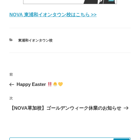
NOVA 東浦和イオンタウン校はこちら >>
カ
東浦和イオンタウン校
テ
ゴ
リ
ー
投
前
前
稿
の
Happy Easter
ナ
投
ビ
稿
次
次
ゲ
の
【NOVA草加校】ゴールデンウィーク休業のお知らせ
投
ー
稿
シ
ョ