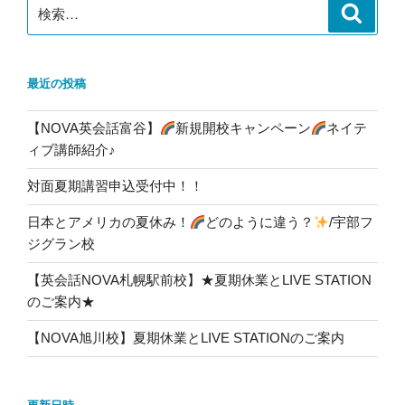
ン
検
検
索
索:
最近の投稿
【NOVA英会話富谷】
新規開校キャンペーン
ネイテ
ィブ講師紹介♪
対面夏期講習申込受付中！！
日本とアメリカの夏休み！
どのように違う？
/宇部フ
ジグラン校
【英会話NOVA札幌駅前校】★夏期休業とLIVE STATION
のご案内★
【NOVA旭川校】夏期休業とLIVE STATIONのご案内