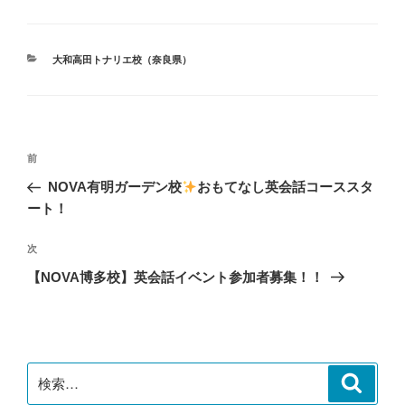
カ
大和高田トナリエ校（奈良県）
テ
ゴ
リ
ー
投
前
前
稿
の
NOVA有明ガーデン校
おもてなし英会話コーススタ
ナ
投
ート！
ビ
稿
ゲ
次
次
の
ー
【NOVA博多校】英会話イベント参加者募集！！
投
シ
稿
ョ
ン
検
検
索
索: