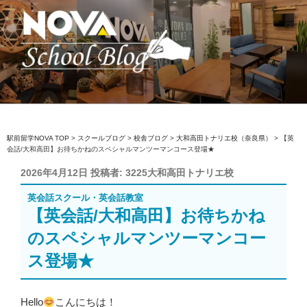
コ
ン
テ
ン
ツ
へ
駅前留学NOVA【公式】スクールブロ
英会話スクール・英会話教室
ス
グ
キ
ッ
駅前留学NOVA TOP
>
スクールブログ
>
校舎ブログ
>
大和高田トナリエ校（奈良県）
>
【英
会話/大和高田】お待ちかねのスペシャルマンツーマンコース登場★
プ
投
2026年4月12日
投稿者:
3225大和高田トナリエ校
稿
英会話スクール・英会話教室
日:
【英会話/大和高田】お待ちかね
のスペシャルマンツーマンコー
ス登場★
Hello
こんにちは！