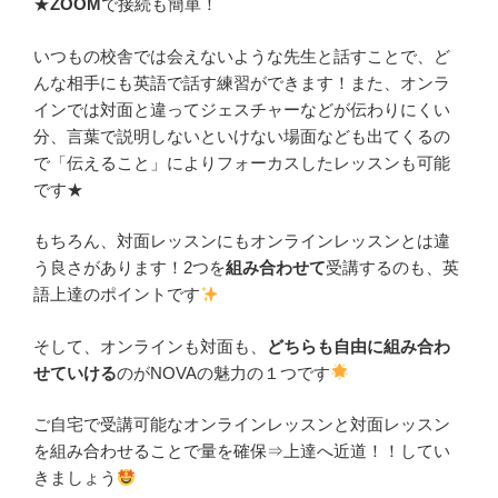
★
ZOOM
で接続も簡単！
いつもの校舎では会えないような先生と話すことで、ど
んな相手にも英語で話す練習ができます！また、オンラ
インでは対面と違ってジェスチャーなどが伝わりにくい
分、言葉で説明しないといけない場面なども出てくるの
で「伝えること」によりフォーカスしたレッスンも可能
です★
もちろん、対面レッスンにもオンラインレッスンとは違
う良さがあります！2つを
組み合わせて
受講するのも、英
語上達のポイントです
そして、オンラインも対面も、
どちらも自由に組み合わ
せていける
のがNOVAの魅力の１つです
ご自宅で受講可能なオンラインレッスンと対面レッスン
を組み合わせることで量を確保⇒上達へ近道！！してい
きましょう