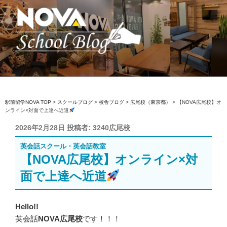
コ
ン
テ
ン
ツ
へ
駅前留学NOVA【公式】スクールブロ
英会話スクール・英会話教室
ス
グ
キ
ッ
駅前留学NOVA TOP
>
スクールブログ
>
校舎ブログ
>
広尾校（東京都）
>
【NOVA広尾校】オ
ンライン×対面で上達へ近道
プ
投
2026年2月28日
投稿者:
3240広尾校
稿
英会話スクール・英会話教室
日:
【NOVA広尾校】オンライン×対
面で上達へ近道
Hello!!
英会話
NOVA広尾校
です！！！