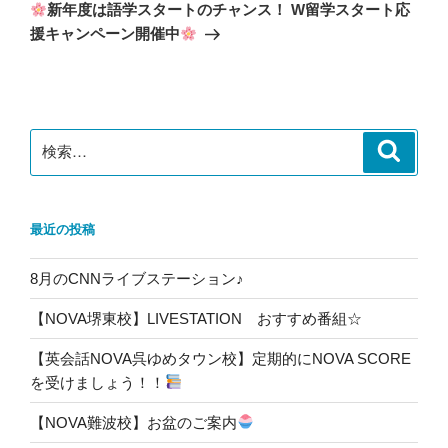
ゲ
の
新年度は語学スタートのチャンス！ W留学スタート応
投
ー
援キャンペーン開催中
稿
シ
ョ
ン
検
検
索
索:
最近の投稿
8月のCNNライブステーション♪
【NOVA堺東校】LIVESTATION おすすめ番組☆
【英会話NOVA呉ゆめタウン校】定期的にNOVA SCORE
を受けましょう！！
【NOVA難波校】お盆のご案内