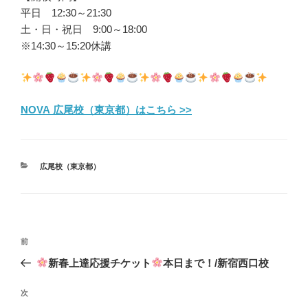
平日 12:30～21:30
土・日・祝日 9:00～18:00
※14:30～15:20休講
NOVA 広尾校（東京都）はこちら >>
カ
広尾校（東京都）
テ
ゴ
リ
ー
投
前
前
稿
の
新春上達応援チケット
本日まで！/新宿西口校
ナ
投
ビ
稿
次
次