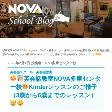
コ
ン
テ
ン
ツ
へ
駅前留学NOVA【公式】スクールブロ
英会話スクール・英会話教室
ス
グ
キ
ッ
駅前留学NOVA TOP
>
スクールブログ
>
校舎ブログ
>
多摩センター校(東京都)
>
英会話教
室NOVA多摩センター校
Kinderレッスンのご様子（3歳から6歳までのレッスン）
プ
投
2026年2月1日
投稿者:
3159多摩センター校
稿
英会話スクール・英会話教室
日:
英会話教室NOVA多摩センタ
ー校
Kinderレッスンのご様子
（3歳から6歳までのレッスン）