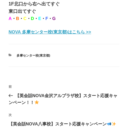
1F北口から右へ出てすぐ
東口出てすぐ
A
・
B
・
C
・
D
・
E
・
F
・
G
NOVA 多摩センター校(東京都)はこちら >>
カ
多摩センター校(東京都)
テ
ゴ
リ
ー
投
前
前
稿
の
【英会話NOVA金沢アルプラザ校】スタート応援キャ
ナ
投
ンペーン！！
ビ
稿
ゲ
次
次
の
ー
【英会話NOVA八事校】スタート応援キャンペーン