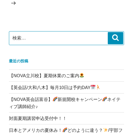
投
シ
稿
ョ
ン
検
検
索
索:
最近の投稿
【NOVA立川校】夏期休業のご案内
【英会話/大和八木】毎月10日は予約DAY
【NOVA英会話富谷】
新規開校キャンペーン
ネイテ
ィブ講師紹介♪
対面夏期講習申込受付中！！
日本とアメリカの夏休み！
どのように違う？
/宇部フ