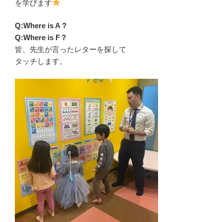
を学びます
Q:Where is A？
Q:Where is F？
皆、先生が言ったレターを探して
タッチします。