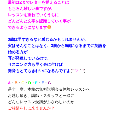
最初はZまでレターを覚えることは
もちろん難しい事ですが、
レッスンを重ねていくうちに
どんどんと文字を認識していく事が
できるようになります
3歳は早すぎるなと感じるかもしれませんが、
実はそんなことはなく、3歳から9歳になるまでに英語を
始める方が
耳が発達しているので、
リスニング力も早く身に付けば
発音もとてもきれいになるんですよ
(
*
´
▽
｀
*
)
A
・
B
・
C
・
D
・
E
・
F
・
G
是非一度、本校の無料説明会＆体験レッスンへ
お越し頂き、講師・スタッフと一緒に
どんなレッスン受講がふさわしいのか
ご相談をしに来ませんか
？