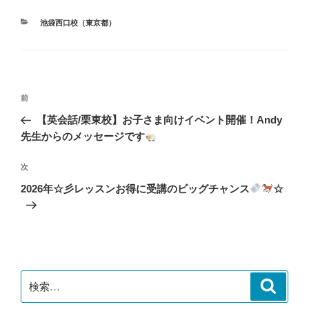
カ
池袋西口校（東京都）
テ
ゴ
リ
ー
投
前
前
稿
の
【英会話/栗東校】お子さま向けイベント開催！Andy
ナ
投
先生からのメッセージです
ビ
稿
ゲ
次
次
の
ー
2026年☆彡レッスンお得に受講のビッグチャンス
☆
投
シ
稿
ョ
ン
検
検
索
索: