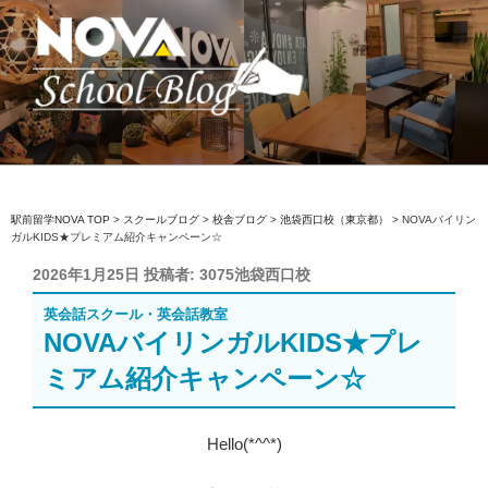
コ
ン
テ
ン
ツ
へ
駅前留学NOVA【公式】スクールブロ
英会話スクール・英会話教室
ス
グ
キ
ッ
駅前留学NOVA TOP
>
スクールブログ
>
校舎ブログ
>
池袋西口校（東京都）
>
NOVAバイリン
ガルKIDS★プレミアム紹介キャンペーン☆
プ
投
2026年1月25日
投稿者:
3075池袋西口校
稿
英会話スクール・英会話教室
日:
NOVAバイリンガルKIDS★プレ
ミアム紹介キャンペーン☆
Hello(*^^*)