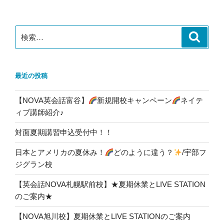
ン
検
検
索
索:
最近の投稿
【NOVA英会話富谷】
新規開校キャンペーン
ネイテ
ィブ講師紹介♪
対面夏期講習申込受付中！！
日本とアメリカの夏休み！
どのように違う？
/宇部フ
ジグラン校
【英会話NOVA札幌駅前校】★夏期休業とLIVE STATION
のご案内★
【NOVA旭川校】夏期休業とLIVE STATIONのご案内