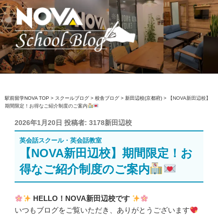
コ
ン
テ
ン
ツ
へ
駅前留学NOVA【公式】スクールブロ
英会話スクール・英会話教室
ス
グ
キ
ッ
駅前留学NOVA TOP
>
スクールブログ
>
校舎ブログ
>
新田辺校(京都府)
>
【NOVA新田辺校】
期間限定！お得なご紹介制度のご案内
プ
投
2026年1月20日
投稿者:
3178新田辺校
稿
英会話スクール・英会話教室
日:
【NOVA新田辺校】期間限定！お
得なご紹介制度のご案内
HELLO！NOVA新田辺校です
いつもブログをご覧いただき、ありがとうございます