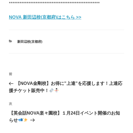
***************************************************
NOVA 新田辺校(京都府)はこちら >>
カ
新田辺校(京都府)
テ
ゴ
リ
ー
投
前
前
稿
の
【NOVA金剛校】お得に”上達”を応援します！上達応
ナ
投
援チケット販売中！
ビ
稿
ゲ
次
次
の
ー
【英会話NOVA楽々園校】１月24日イベント開催のお知
投
シ
らせ
稿
ョ