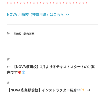
*–*–*–*–*–*–*–*–*–*–*–*–*–*–*–*–*–*–*–*–*–*–*–*–*
NOVA 川崎校（神奈川県）はこちら >>
カ
川崎校（神奈川県）
テ
ゴ
リ
ー
投
前
前
稿
の
【NOVA横川校】1月より冬テキストスタートのご案
ナ
投
内です
ビ
稿
ゲ
次
次
の
ー
【NOVA広島駅前校】インストラクター紹介
投
シ
稿
ョ