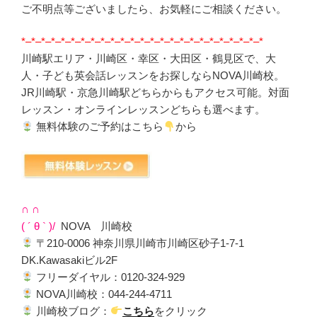
ご不明点等ございましたら、お気軽にご相談ください。
*–*–*–*–*–*–*–*–*–*–*–*–*–*–*–*–*–*–*–*–*–*–*–*–*
川崎駅エリア・川崎区・幸区・大田区・鶴見区で、大
人・子ども英会話レッスンをお探しならNOVA川崎校。
JR川崎駅・京急川崎駅どちらからもアクセス可能。対面
レッスン・オンラインレッスンどちらも選べます。
無料体験のご予約はこちら
から
∩ ∩
( ´ θ ` )/
NOVA 川崎校
〒210-0006 神奈川県川崎市川崎区砂子1-7-1
DK.Kawasakiビル2F
フリーダイヤル：0120-324-929
NOVA川崎校：044-244-4711
川崎校ブログ：
こちら
をクリック