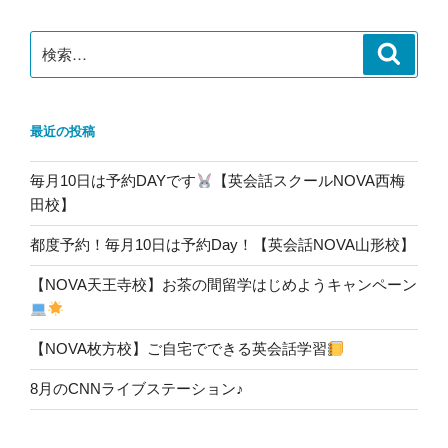
ン
検
検
索
索:
最近の投稿
毎月10日は予約DAYです
【英会話スクールNOVA西梅
田校】
都度予約！毎月10日は予約Day！【英会話NOVA山形校】
【NOVA天王寺校】お茶の間留学はじめようキャンペーン
【NOVA枚方校】ご自宅でできる英会話学習
8月のCNNライブステーション♪