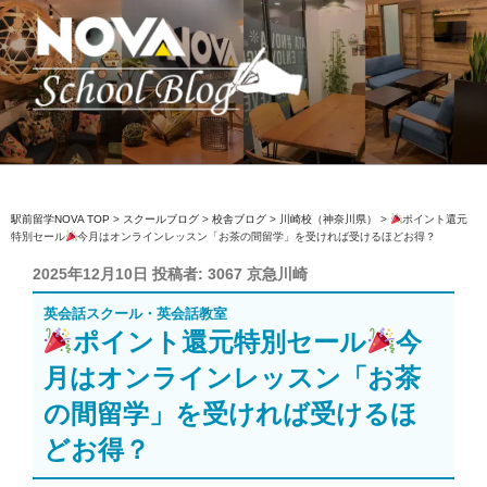
コ
ン
テ
ン
ツ
へ
駅前留学NOVA【公式】スクールブロ
英会話スクール・英会話教室
ス
グ
キ
ッ
駅前留学NOVA TOP
>
スクールブログ
>
校舎ブログ
>
川崎校（神奈川県）
>
ポイント還元
特別セール
今月はオンラインレッスン「お茶の間留学」を受ければ受けるほどお得？
プ
投
2025年12月10日
投稿者:
3067 京急川崎
稿
英会話スクール・英会話教室
日:
ポイント還元特別セール
今
月はオンラインレッスン「お茶
の間留学」を受ければ受けるほ
どお得？