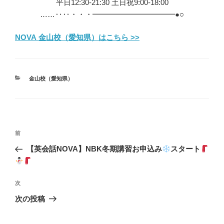
平日12:30-21:30 土日祝9:00-18:00
……‥‥・・・━━━━━━━━━━━●○
NOVA 金山校（愛知県）はこちら >>
カ
金山校（愛知県）
テ
ゴ
リ
ー
投
前
前
稿
の
【英会話NOVA】NBK冬期講習お申込み
スタート
ナ
投
ビ
稿
ゲ
次
次
の
ー
次の投稿
投
シ
稿