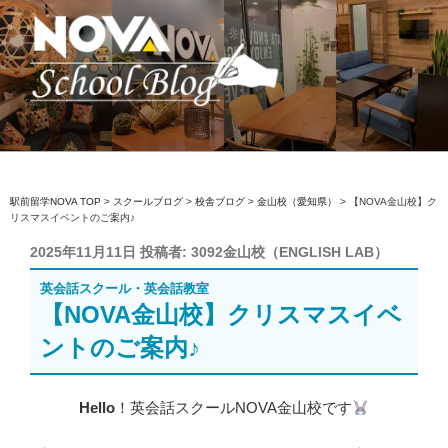
コ
ン
テ
ン
ツ
へ
駅前留学NOVA【公式】スクールブロ
英会話スクール・英会話教室
ス
グ
キ
ッ
駅前留学NOVA TOP
>
スクールブログ
>
校舎ブログ
>
金山校（愛知県）
>
【NOVA金山校】ク
リスマスイベントのご案内♪
プ
投
2025年11月11日
投稿者:
3092金山校（ENGLISH LAB）
稿
英会話スクール・英会話教室
日:
【NOVA金山校】クリスマスイベ
ントのご案内♪
Hello
！英会話スクールNOVA金山校です