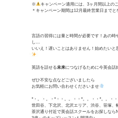
※
キャンペーン適用には、3ヶ月間以上の
＊キャンペーン期間は12月最終営業日までと
言語の習得には量と時間が必要です！あの時
し…
いいえ！遅いことはありません！始めたいと
英語を話せる
未来
につなげるために今英会話
ぜひ不安な点などございましたら
お気軽にお問い合わせくださいませ
*・。・。・*・・。。・・*。。・・*。。・・
世田谷、下北沢、北沢エリア、渋谷、笹塚、
茶沢通り付近で英会話スクールをお探しならN
3歳～のキッズレッスンも開講中♪