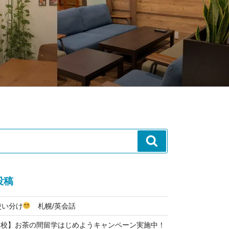
検
索
投稿
使い分け
札幌/英会話
通校】お茶の間留学はじめようキャンペーン実施中！