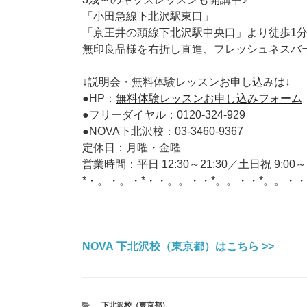
「小田急線下北沢駅東口」
「京王井の頭線下北沢駅中央口」より徒歩1
無印良品様を右折し直進、フレッシュネスバー
↓説明会・無料体験レッスンお申し込みは↓
●HP：
無料体験レッスンお申し込みフォーム
●フリーダイヤル：0120-324-929
●NOVA下北沢校：03-3460-9367
定休日：月曜・金曜
営業時間：平日 12:30～21:30／土日祝 9:00～1
*・。・。・*・・。。・・*。。・・*。。・・
NOVA 下北沢校（東京都）はこちら >>
カ
下北沢校（東京都）