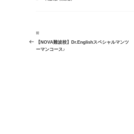
テ
ゴ
リ
ー
投
前
前
稿
の
【NOVA難波校】Dr.Englishスペシャルマンツ
投
ーマンコース♪
ナ
稿
ビ
ゲ
ー
シ
ョ
ン