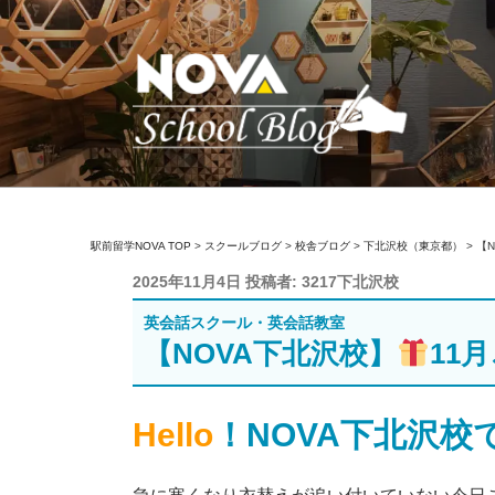
コ
ン
テ
ン
ツ
へ
ス
キ
駅前留学NOVA【
英会話スクール・英会話教室
ッ
駅前留学NOVA TOP
>
スクールブログ
>
校舎ブログ
>
下北沢校（東京都）
>
【
プ
投
2025年11月4日
投稿者:
3217下北沢校
稿
英会話スクール・英会話教室
日:
【NOVA下北沢校】
11
Hello
！NOVA下北沢校