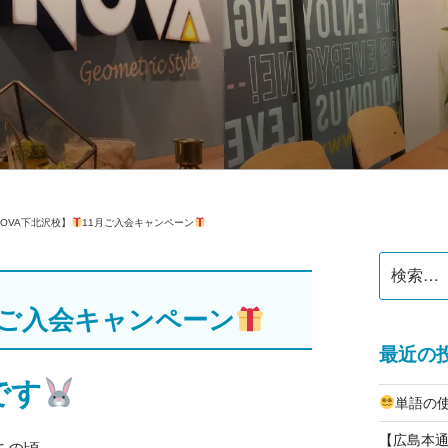
公式】スクールブログ
NOVA下北沢校】
11月ご入会キャンペーン
検
索:
月ご入会キャンペーン
最近の
です
単語の
【広島本