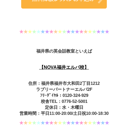
★
★
★
★
★
★
★
★
★
★
★
★
★
★
★
★
★
★
★
★
★
福井県の英会話教室といえば
【NOVA福井エルパ校】
住所：福井県福井市大和田2丁目1212
ラブリーパートナーエルパ2F
ﾌﾘｰﾀﾞｲﾔﾙ：0120-324-929
校舎TEL：0776-52-5001
定休日：水・木曜日
営業時間：平日11:00-20:00/土日祝10:00-18:30
★
★
★
★
★
★
★
★
★
★
★
★
★
★
★
★
★
★
★
★
★