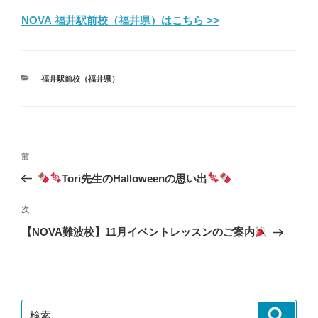
NOVA 福井駅前校（福井県）はこちら >>
カ
福井駅前校（福井県）
テ
ゴ
リ
ー
投
前
前
稿
の
Tori先生のHalloweenの思い出
ナ
投
ビ
稿
次
次
ゲ
の
【NOVA難波校】11月イベントレッスンのご案内
投
ー
稿
シ
ョ
ン
検
検