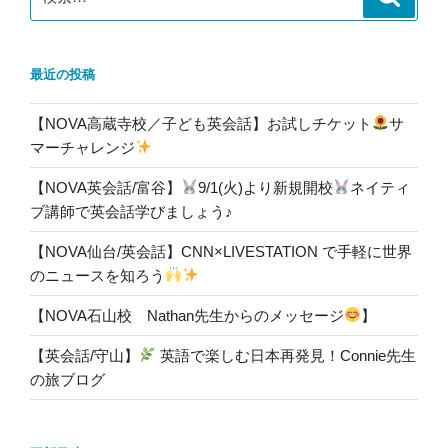
索
索:
最近の投稿
【NOVA高蔵寺校／子ども英会話】お試しチケット
サ
マーチャレンジ
【NOVA英会話/富谷】
9/1(火)より新規開校
ネイティ
ブ講師で英会話学びましょう♪
【NOVA仙台/英会話】CNN×LIVESTATION で手軽に世界
のニュースを知ろう
【NOVA石山校 Nathan先生からのメッセージ
】
【英会話/守山】
英語で楽しむ日本再発見！Connie先生
の旅ブログ