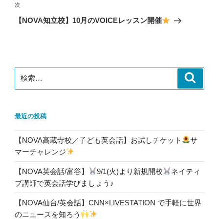
ゲ
次
次
の
ー
【NOVA知立校】10月のVOICEレッスン開催
投
シ
稿
ョ
ン
検
検
索
索:
最近の投稿
【NOVA高蔵寺校／子ども英会話】お試しチケット
サ
マーチャレンジ
【NOVA英会話/富谷】
9/1(火)より新規開校
ネイティ
ブ講師で英会話学びましょう♪
【NOVA仙台/英会話】CNN×LIVESTATION で手軽に世界
のニュースを知ろう