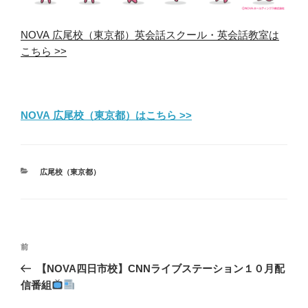
NOVA 広尾校（東京都）英会話スクール・英会話教室は
こちら >>
NOVA 広尾校（東京都）はこちら >>
カ
広尾校（東京都）
テ
ゴ
リ
ー
投
前
前
稿
の
【NOVA四日市校】CNNライブステーション１０月配
ナ
投
信番組
ビ
稿