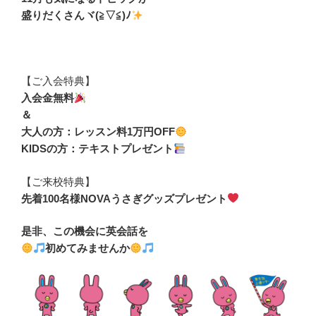
盛りだくさんヾ(≧▽≦)ﾉ
【ご入会特典】
入会金無料
＆
大人の方：レッスン料1万円OFF
KIDSの方：テキストプレゼント
【ご来校特典】
先着100名様NOVAうさぎグッズプレゼント
是非、この機会に英会話を
初めてみませんか