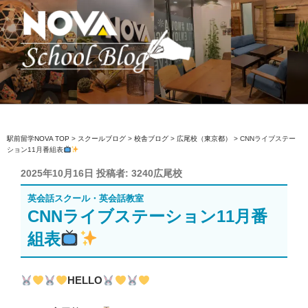
コ
ン
テ
ン
ツ
へ
駅前留学NOVA【公式】スクールブロ
英会話スクール・英会話教室
ス
グ
キ
ッ
駅前留学NOVA TOP
>
スクールブログ
>
校舎ブログ
>
広尾校（東京都）
>
CNNライブステー
ション11月番組表
プ
投
2025年10月16日
投稿者:
3240広尾校
稿
英会話スクール・英会話教室
日:
CNNライブステーション11月番
組表
HELLO