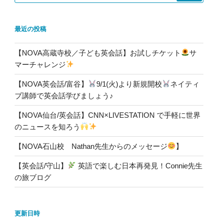
最近の投稿
【NOVA高蔵寺校／子ども英会話】お試しチケット
サ
マーチャレンジ
【NOVA英会話/富谷】
9/1(火)より新規開校
ネイティ
ブ講師で英会話学びましょう♪
【NOVA仙台/英会話】CNN×LIVESTATION で手軽に世界
のニュースを知ろう
【NOVA石山校 Nathan先生からのメッセージ
】
【英会話/守山】
英語で楽しむ日本再発見！Connie先生
の旅ブログ
更新日時