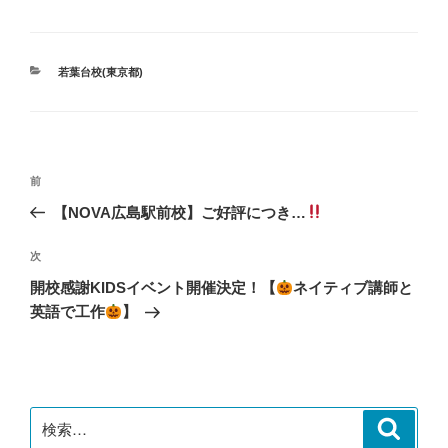
カ
若葉台校(東京都)
テ
ゴ
リ
ー
投
前
前
稿
の
【NOVA広島駅前校】ご好評につき…
ナ
投
ビ
稿
次
次
ゲ
の
開校感謝KIDSイベント開催決定！【
ネイティブ講師と
投
ー
英語で工作
】
稿
シ
ョ
ン
検
検
索
索: