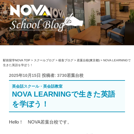
コ
ン
テ
ン
ツ
へ
駅前留学NOVA【公式】スクールブロ
英会話スクール・英会話教室
ス
グ
キ
ッ
駅前留学NOVA TOP
>
スクールブログ
>
校舎ブログ
>
若葉台校(東京都)
>
NOVA LEARNINGで
生きた英語を学ぼう！
プ
投
2025年10月15日
投稿者:
3730若葉台校
稿
英会話スクール・英会話教室
日:
NOVA LEARNINGで生きた英語
を学ぼう！
Hello！ NOVA若葉台校です。